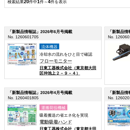
20
1
4
検索結果
件中
件～
件を表示
「新製品情報誌」2026年6月号掲載
「新製品情報
No. 1260601705
No. 126060
流体機器
冷却水の流れをひと目で確認
フローモニター
日東工器株式会社（東京都大田
区仲池上２－９－４）
「新製品情報誌」2026年4月号掲載
「新製品情報
No. 1260401805
No. 126020
運搬荷役機械
吸着搬送の省エネ化を実現
電動吸着ハンド
日東工器株式会社（東京都大田