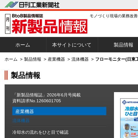
モノづくり現場の業務改善
ホーム
本サイトについて
製品情報
ホーム
>
製品情報
>
産業機器
>
流体機器
>
フローモニター(日東
製品情報
「新製品情報誌」2026年6月号掲載
資料請求No.1260601705
産業機器
流体機器
冷却水の流れをひと目で確認