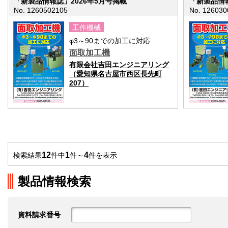
「新製品情報誌」2026年5月号掲載
「新製品情報
No. 1260502105
No. 126030
工作機械
φ3～90までの加工に対応
面取加工機
有限会社吉田エンジニアリング
（愛知県名古屋市西区長先町
207）
12
1
4
検索結果
件中
件～
件を表示
製品情報検索
資料請求番号