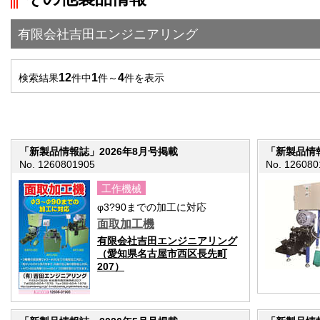
">前の画面に戻る
有限会社吉田エンジニアリング
12
1
4
検索結果
件中
件～
件を表示
「新製品情報誌」2026年8月号掲載
「新製品情報
No. 1260801905
No. 126080
工作機械
φ3?90までの加工に対応
面取加工機
有限会社吉田エンジニアリング
（愛知県名古屋市西区長先町
207）