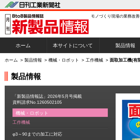
モノづくり現場の業務改善
ホーム
本サイトについて
製品情報
ホーム
>
製品情報
>
機械・ロボット
>
工作機械
>
面取加工機(有
製品情報
「新製品情報誌」2026年5月号掲載
資料請求No.1260502105
機械・ロボット
工作機械
φ3～90までの加工に対応