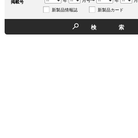
年
月号〜
年
月
掲載号
新製品情報誌
新製品カード
検