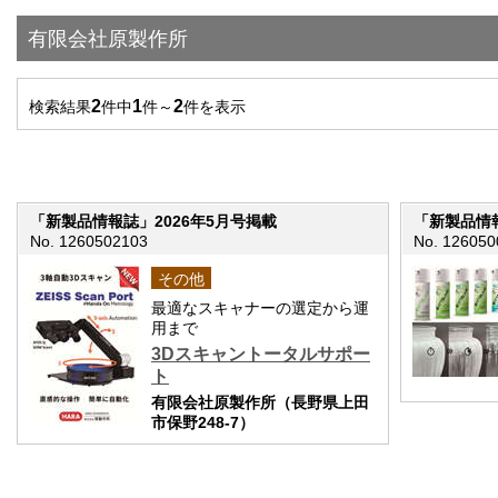
有限会社原製作所
2
1
2
検索結果
件中
件～
件を表示
「新製品情報誌」2026年5月号掲載
「新製品情報
No. 1260502103
No. 126050
その他
最適なスキャナーの選定から運
用まで
3Dスキャントータルサポー
ト
有限会社原製作所（長野県上田
市保野248-7）