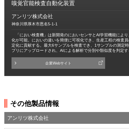
嗅覚官能検査自動化装置
アンリツ株式会社
神奈川県厚木市恩名5-1-1
「におい検査機」は新開発のにおいセンサとAI学習機能により
化が可能。においの違いを簡便に可視化でき、生産工程の検査員
定化に貢献する。最大6サンプルを検査でき、1サンプルの測定時
プリにアップロードされ、AIによる解析で分別や類似度を判定す
企業Webサイト
その他製品情報
アンリツ株式会社