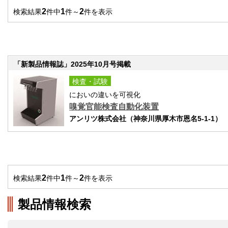
2
1
2
検索結果
件中
件～
件を表示
「新製品情報誌」2025年10月号掲載
検査・試験
においの違いを可視化
嗅覚官能検査自動化装置
アンリツ株式会社（神奈川県厚木市恩名5-1-1）
2
1
2
検索結果
件中
件～
件を表示
製品情報検索