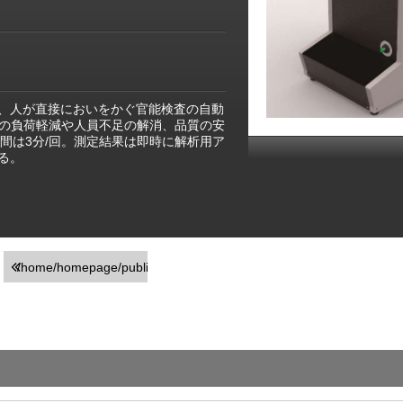
、人が直接においをかぐ官能検査の自動
の負荷軽減や人員不足の解消、品質の安
間は3分/回。測定結果は即時に解析用ア
る。
/home/homepage/public_html/usr/detail_products.php
on line
251
">前の画面に戻る