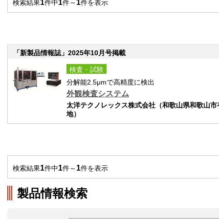
1
1
1
検索結果
件中
件～
件を表示
「新製品情報誌」2025年10月号掲載
検査・試験
分解能2.5μmで高精度に検出
外観検査システム
太洋テクノレックス株式会社（和歌山県和歌山市有
地）
1
1
1
検索結果
件中
件～
件を表示
製品情報検索