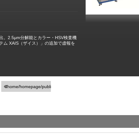
検出。2.5μm分解能とカラー・HSV検査機
ム XAIS（ザイス）」の追加で虚報を
/home/homepage/public_html/usr/detail_products.php
on line
251
">前の画面に戻る