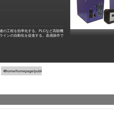
の工程を効率化する。PLCなど高額機
ラインの自動化を促進する。直感操作で
/home/homepage/public_html/usr/detail_products.php
on line
251
">前の画面に戻る