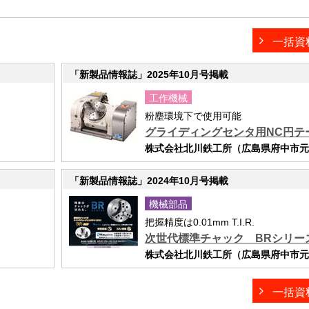
一括資
「新製品情報誌」2025年10月号掲載
工作機械
粉塵環境下で使用可能
グライディングセンタ用NC円テ
株式会社北川鉄工所（広島県府中市元町
「新製品情報誌」2024年10月号掲載
機械部品
把握精度は0.01mm T.I.R.
次世代標準チャック BRシリー
株式会社北川鉄工所（広島県府中市元町
一括資