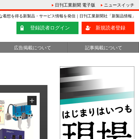
日刊工業新聞 電子版
ニュースイッチ
な着想を得る新製品・サービス情報を発信｜日刊工業新聞社「新製品情報」
登録読者ログイン
新規読者登録
広告掲載について
記事掲載について