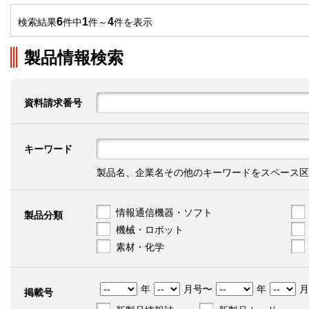
6
1
4
検索結果
件中
件～
件を表示
製品情報検索
資料請求番号
キーワード
製品名、企業名その他のキーワードをスペース区
情報通信機器・ソフト
製品分類
機械・ロボット
素材・化学
年
月号〜
年
月
掲載号