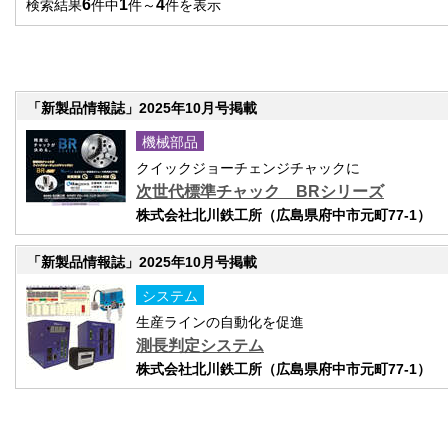
6
1
4
検索結果
件中
件～
件を表示
「新製品情報誌」2025年10月号掲載
機械部品
クイックジョーチェンジチャックに
次世代標準チャック BRシリーズ
株式会社北川鉄工所（広島県府中市元町77-1）
「新製品情報誌」2025年10月号掲載
システム
生産ラインの自動化を促進
測長判定システム
株式会社北川鉄工所（広島県府中市元町77-1）