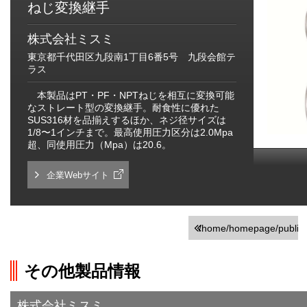
ねじ変換継手
株式会社ミスミ
東京都千代田区九段南1丁目6番5号 九段会館テ
ラス
本製品はPT・PF・NPTねじを相互に変換可能
なストレート型の変換継手。耐食性に優れた
SUS316材を品揃えするほか、ネジ径サイズは
1/8〜1インチまで。最高使用圧力区分は2.0Mpa
超、同使用圧力（Mpa）は20.6。
企業Webサイト
/home/homepage/public_h
on line
251
その他製品情報
">前の画面に戻る
株式会社ミスミ