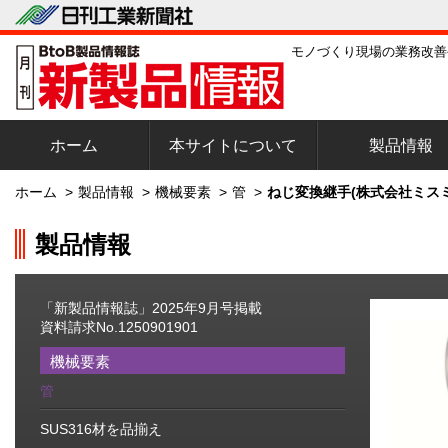
モノづくり現場の業務改善
ホーム
本サイトについて
製品情報
ホーム
>
製品情報
>
機械要素
>
管
>
ねじ変換継手(株式会社ミスミ
製品情報
「新製品情報誌」2025年9月号掲載
資料請求No.1250901901
機械要素
管
SUS316材を品揃え