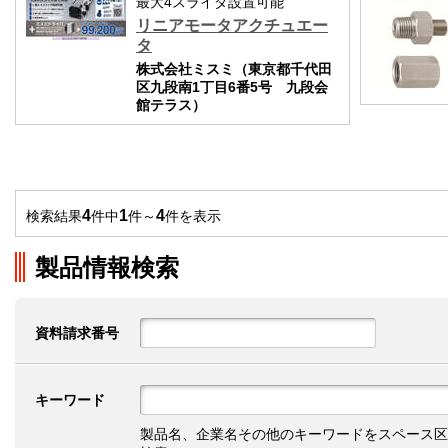
最大4スライダ設置可能
リニアモータアクチュエー
タ
株式会社ミスミ（東京都千代田
区九段南1丁目6番5号 九段会
館テラス）
4
1
4
検索結果
件中
件～
件を表示
製品情報検索
資料請求番号
キーワード
製品名、企業名その他のキーワードをスペース区