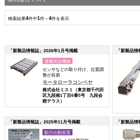
4
1
4
検索結果
件中
件～
件を表示
「新製品情報誌」2026年1月号掲載
「新製品情報
運搬荷役機械
センサなどの取り付け、位置調
整が容易
モータローラコンベヤ
株式会社ミスミ（東京都千代田
区九段南1丁目6番5号 九段会
館テラス）
「新製品情報誌」2025年11月号掲載
「新製品情報
動力伝動装置