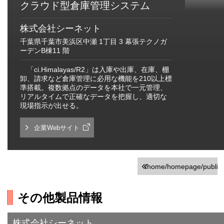
クラウド型倉庫管理システム
株式会社シーネット
千葉県千葉市美浜区中瀬 1丁目 3 幕張テクノガ
ーデンB棟11 階
「ci.Himalayas/R2」は入庫や出庫、在庫、棚
卸、請求など倉庫管理に必用な機能を210以上標
準搭載。複数拠点のデータを本社で一元管理、
リアルタイムで正確なデータを把握し、適切な
現場指示が出せる。
企業Webサイト
/home/homepage/public_h
on line
251
その他製品情報
">前の画面に戻る
株式会社シーネット