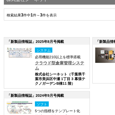
3
1
3
検索結果
件中
件～
件を表示
「新製品情報誌」2025年8月号掲載
「新製品情報
システム
必用機能210以上を標準搭載
クラウド型倉庫管理システ
ム
株式会社シーネット（千葉県千
葉市美浜区中瀬 1丁目 3 幕張テ
クノガーデンB棟11 階）
「新製品情報誌」2024年9月号掲載
ソフト
5つの指標をテンプレート化