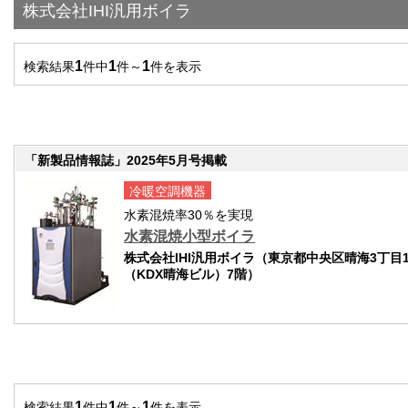
株式会社IHI汎用ボイラ
1
1
1
検索結果
件中
件～
件を表示
「新製品情報誌」2025年5月号掲載
冷暖空調機器
水素混焼率30％を実現
水素混焼小型ボイラ
株式会社IHI汎用ボイラ（東京都中央区晴海3丁目1
（KDX晴海ビル）7階）
1
1
1
検索結果
件中
件～
件を表示