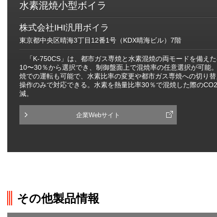
水素混焼小型ボイラ
株式会社IHI汎用ボイラ
東京都中央区晴海3丁目12番1号（KDX晴海ビル）7階
「K-750CS」は、都市ガス専焼と水素混焼の両モードを備え
10〜30％から選択でき、制御盤面上で混焼率の任意選択が可能
焼での運転も可能で、水素比率の変更や都市ガス専焼への切り替
操作のみで対応できる。水素を熱量比率30％で混焼した際のCO
減。
企業Webサイト
その他製品情報