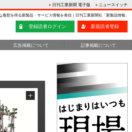
日刊工業新聞 電子版
ニュースイッチ
な着想を得る新製品・サービス情報を発信｜日刊工業新聞社「新製品情報」
登録読者ログイン
新規読者登録
広告掲載について
記事掲載について