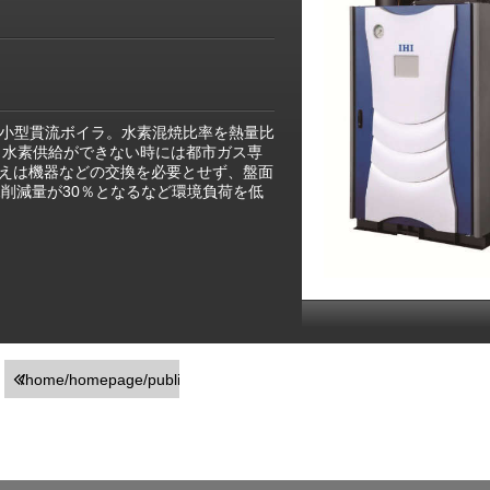
た小型貫流ボイラ。水素混焼比率を熱量比
。水素供給ができない時には都市ガス専
えは機器などの交換を必要とせず、盤面
2削減量が30％となるなど環境負荷を低
/home/homepage/public_html/usr/detail_products.php
on line
251
">前の画面に戻る