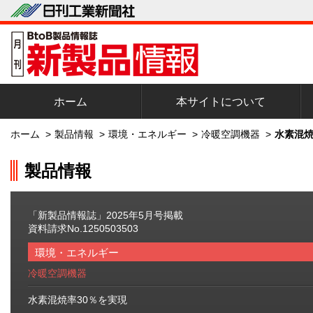
ホーム
本サイトについて
ホーム
>
製品情報
>
環境・エネルギー
>
冷暖空調機器
>
水素混焼
製品情報
「新製品情報誌」2025年5月号掲載
資料請求No.1250503503
環境・エネルギー
冷暖空調機器
水素混焼率30％を実現