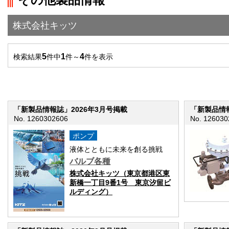
">前の画面に戻る
株式会社キッツ
5
1
4
検索結果
件中
件～
件を表示
「新製品情報誌」2026年3月号掲載
「新製品情報
No. 1260302606
No. 126030
ポンプ
液体とともに未来を創る挑戦
バルブ各種
株式会社キッツ（東京都港区東
新橋一丁目9番1号 東京汐留ビ
ルディング）