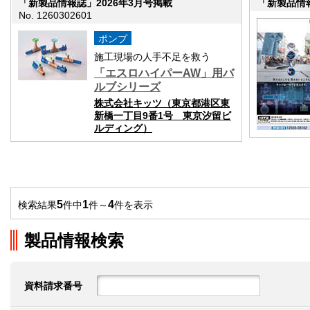
「新製品情報誌」2026年3月号掲載
「新製品情報
No. 1260302601
ポンプ
施工現場の人手不足を救う
「エスロハイパーAW」用バ
ルブシリーズ
株式会社キッツ（東京都港区東
新橋一丁目9番1号 東京汐留ビ
ルディング）
5
1
4
検索結果
件中
件～
件を表示
製品情報検索
資料請求番号