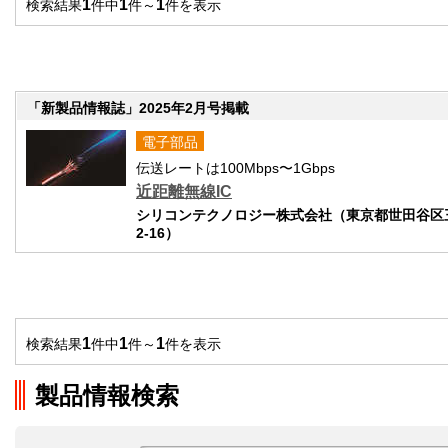
1
1
1
検索結果
件中
件～
件を表示
「新製品情報誌」2025年2月号掲載
電子部品
伝送レートは100Mbps〜1Gbps
近距離無線IC
シリコンテクノロジー株式会社（東京都世田谷区三
2-16）
1
1
1
検索結果
件中
件～
件を表示
製品情報検索