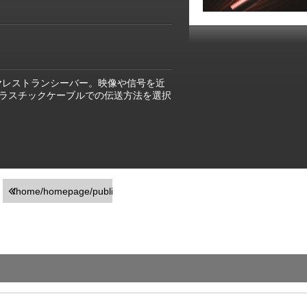
距離ワイヤレストランシーバー。映像や信号を近
ラスチックケーブルでの伝送方法を選択
/home/homepage/public_html/usr/detail_products.php
on line
251
">前の画面に戻る