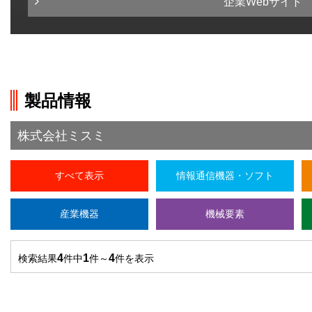
企業Webサイト
製品情報
株式会社ミスミ
すべて表示
情報通信機器・ソフト
産業機器
機械要素
4
1
4
検索結果
件中
件～
件を表示