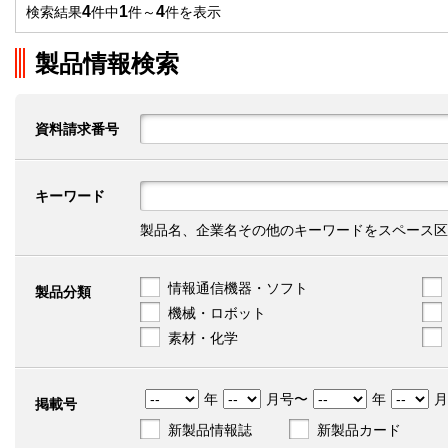
4
1
4
検索結果
件中
件～
件を表示
製品情報検索
資料請求番号
キーワード
製品名、企業名その他のキーワードをスペース区
情報通信機器・ソフト
製品分類
機械・ロボット
素材・化学
年
月号〜
年
月
掲載号
新製品情報誌
新製品カード