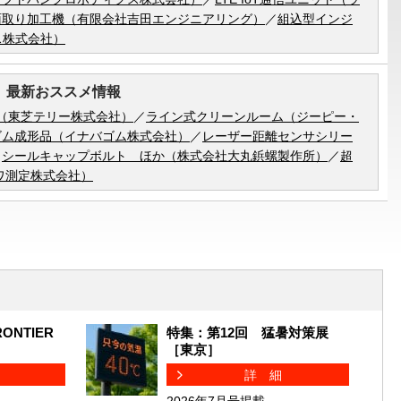
面取り加工機（有限会社吉田エンジニアリング）
／
組込型インジ
ス株式会社）
」最新おススメ情報
ズ（東芝テリー株式会社）
／
ライン式クリーンルーム（ジーピー・
ゴム成形品（イナバゴム株式会社）
／
レーザー距離センサシリー
／
シールキャップボルト ほか（株式会社大丸鋲螺製作所）
／
超
ワ測定株式会社）
ONTIER
特集：第12回 猛暑対策展
［東京］
細
詳細