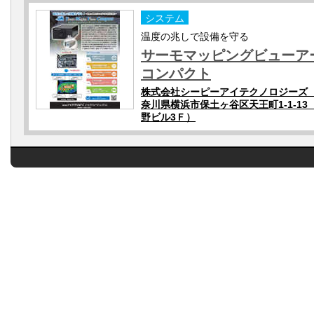
システム
温度の兆しで設備を守る
サーモマッピングビューア
コンパクト
株式会社シーピーアイテクノロジーズ
奈川県横浜市保土ヶ谷区天王町1-1-13
野ビル3Ｆ）