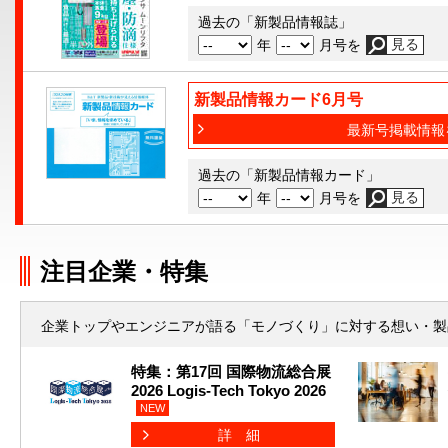
過去の「新製品情報誌」
年
月号を
新製品情報カード6月号
最新号掲載情報
過去の「新製品情報カード」
年
月号を
注目企業・特集
企業トップやエンジニアが語る「モノづくり」に対する想い・製
特集：第17回 国際物流総合展
2026 Logis-Tech Tokyo 2026
NEW
詳細