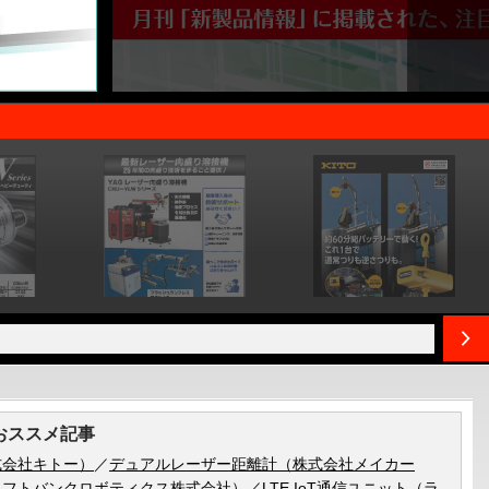
おススメ記事
式会社キトー）
／
デュアルレーザー距離計（株式会社メイカー
ソフトバンクロボティクス株式会社）
／
LTE IoT通信ユニット（ラ