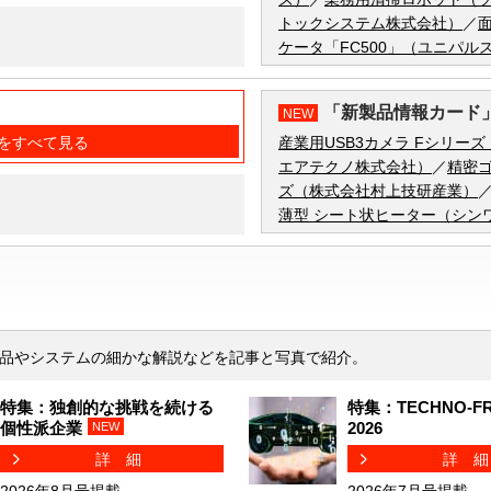
トックシステム株式会社）
／
ケータ「FC500」（ユニパル
「新製品情報カード
NEW
をすべて見る
産業用USB3カメラ Fシリー
エアテクノ株式会社）
／
精密
ズ（株式会社村上技研産業）
薄型 シート状ヒーター（シン
品やシステムの細かな解説などを記事と写真で紹介。
特集：独創的な挑戦を続ける
特集：TECHNO-FR
個性派企業
2026
NEW
詳細
詳