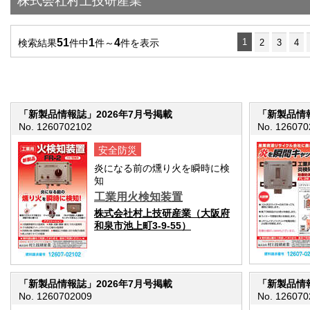
株式会社村上技研産業
51
1
4
1
検索結果
件中
件～
件を表示
2
3
4
「新製品情報誌」2026年7月号掲載
「新製品情報
No. 1260702102
No. 126070
安全防災
炎になる前の燻り火を瞬時に検
知
工業用火検知装置
株式会社村上技研産業（大阪府
和泉市池上町3-9-55）
「新製品情報誌」2026年7月号掲載
「新製品情報
No. 1260702009
No. 126070