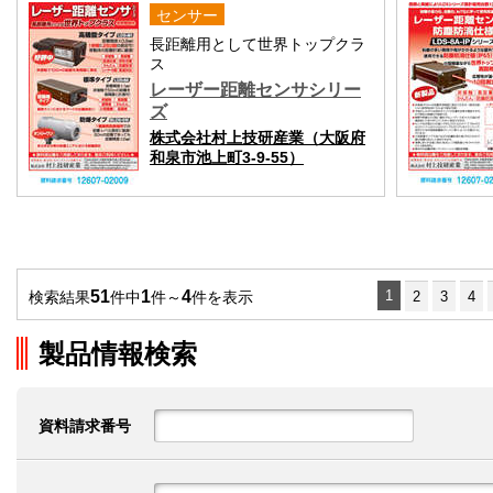
センサー
長距離用として世界トップクラ
ス
レーザー距離センサシリー
ズ
株式会社村上技研産業（大阪府
和泉市池上町3-9-55）
51
1
4
1
検索結果
件中
件～
件を表示
2
3
4
製品情報検索
資料請求番号