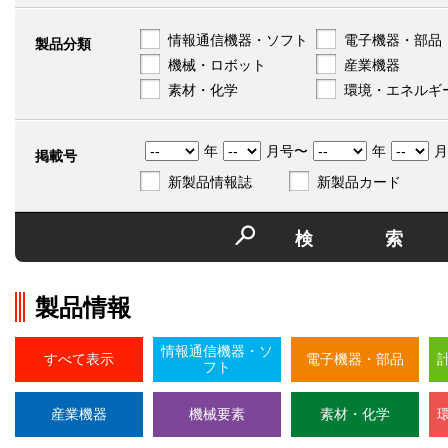
情報通信機器・ソフト
電子機器・部品
製品分類
機械・ロボット
産業機器
素材・化学
環境・エネルギ
年
月号〜
年
月
掲載号
新製品情報誌
新製品カード
検
製品情報
情報通信機器・ソ
すべて表示
電子機器・部品
フト
産業機器
機械要素
素材・化学