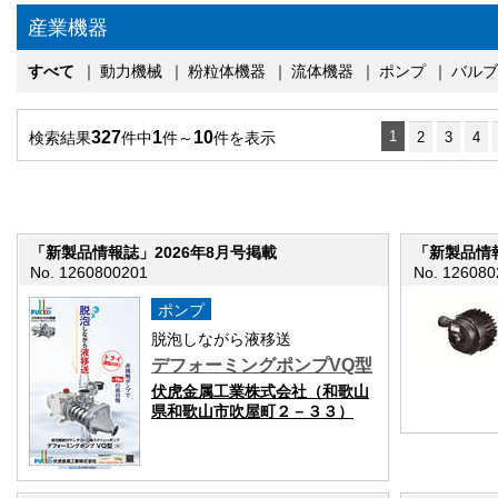
産業機器
すべて
｜
動力機械
｜
粉粒体機器
｜
流体機器
｜
ポンプ
｜
バルブ
327
1
10
1
検索結果
件中
件～
件を表示
2
3
4
「新製品情報誌」2026年8月号掲載
「新製品情報
No. 1260800201
No. 126080
ポンプ
脱泡しながら液移送
デフォーミングポンプVQ型
伏虎金属工業株式会社（和歌山
県和歌山市吹屋町２－３３）