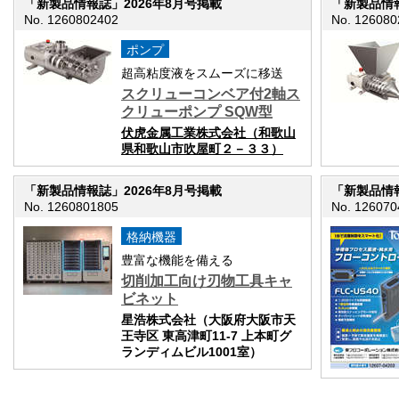
「新製品情報誌」2026年8月号掲載
「新製品情報
No. 1260802402
No. 126080
ポンプ
超高粘度液をスムーズに移送
スクリューコンベア付2軸ス
クリューポンプ SQW型
伏虎金属工業株式会社（和歌山
県和歌山市吹屋町２－３３）
「新製品情報誌」2026年8月号掲載
「新製品情報
No. 1260801805
No. 126070
格納機器
豊富な機能を備える
切削加工向け刃物工具キャ
ビネット
星浩株式会社（大阪府大阪市天
王寺区 東高津町11-7 上本町グ
ランディムビル1001室）