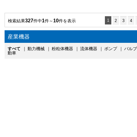
327
1
10
1
検索結果
件中
件～
件を表示
2
3
4
産業機器
すべて
｜
動力機械
｜
粉粒体機器
｜
流体機器
｜
ポンプ
｜
バルブ
動車