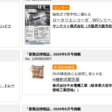
センサー
磁気式で堅牢性に優れる
ロータリエンコーダ WVシリー
芝ハイツ
サンテスト株式会社（大阪府大阪市此花区
「新製品情報誌」2026年8月号掲載
No. 1260802807
配電制御機器
DUO構造鉄心を採用し省エネ化
H種乾式変圧器
8 トレー
株式会社中央電機工業（岐阜県大垣市
曽根工業団地））
「新製品情報誌」2026年8月号掲載