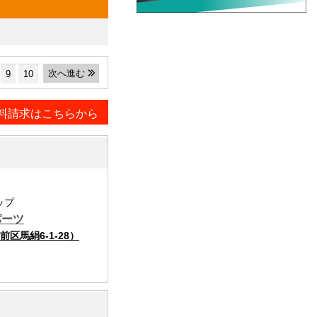
次へ進む
9
10
料請求はこちらから
ップ
パーツ
馬絹6-1-28）