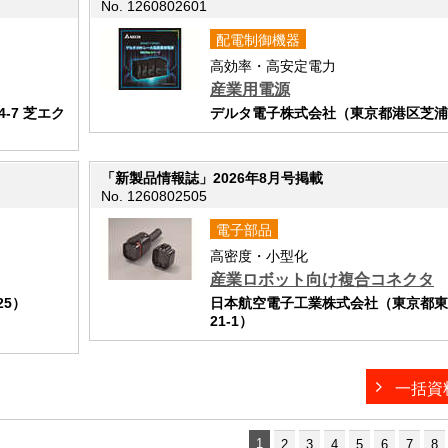
No. 1260802601
配電制御機器
高効率・高安定電力
産業用電源
4-7 芝エク
デルタ電子株式会社（東京都港区芝浦4-
「新製品情報誌」2026年8月号掲載
No. 1260802505
電子部品
高密度・小型化
産業ロボット向け複合コネクタ
25）
日本航空電子工業株式会社（東京都東
21-1）
一括資
1
2
3
4
5
6
7
8