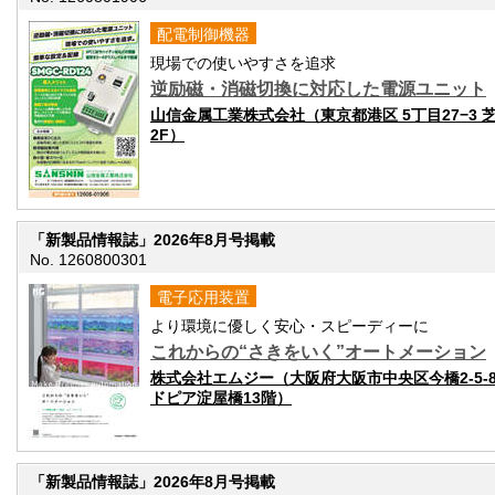
配電制御機器
現場での使いやすさを追求
逆励磁・消磁切換に対応した電源ユニット
山信金属工業株式会社（東京都港区 5丁目27−3 
2F）
「新製品情報誌」2026年8月号掲載
No. 1260800301
電子応用装置
より環境に優しく安心・スピーディーに
これからの“さきをいく”オートメーション
株式会社エムジー（大阪府大阪市中央区今橋2-5-
ドピア淀屋橋13階）
「新製品情報誌」2026年8月号掲載