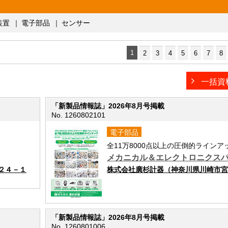
装置
｜
電子部品
｜
センサー
1
2
3
4
5
6
7
8
一括資
「新製品情報誌」2026年8月号掲載
No. 1260802101
電子部品
全11万8000点以上の圧倒的ラインア
メカニカル＆エレクトロニクス
２４－１
株式会社廣杉計器（神奈川県川崎市宮前区
「新製品情報誌」2026年8月号掲載
No. 1260801006