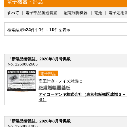
電子機器・部品
すべて
｜
電子部品製造装置
｜
配電制御機器
｜
電池
｜
電子応用
524
1
10
検索結果
件中
件～
件を表示
「新製品情報誌」2026年8月号掲載
No. 1260802605
電子部品
高圧計測・ノイズ対策に
絶縁増幅器基板
アイコーデンキ株式会社（東京都板橋区成増３－
６）
「新製品情報誌」2026年8月号掲載
No. 1260801906