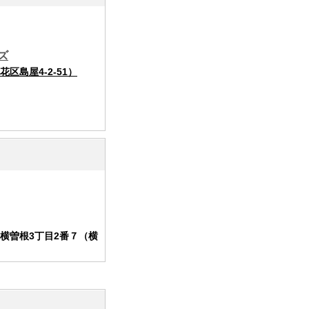
ズ
島屋4-2-51）
横曽根3丁目2番７（横