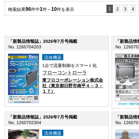
96
1
10
1
検索結果
件中
件～
件を表示
2
3
4
「新製品情報誌」2026年7月号掲載
「新製品情報
No. 1260704203
No. 126070
流体機器
1台で流量制御をスマート化
フローコントローラ
東フロコーポレーション株式会
社（東京都日野市南平４－３－
１７）
「新製品情報誌」2026年7月号掲載
「新製品情報
No. 1260702304
No. 126070
流体機器