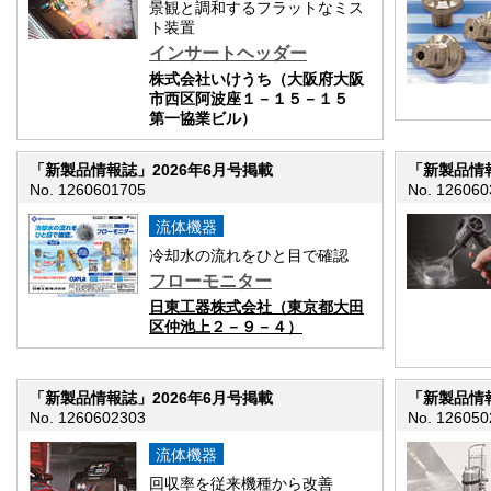
景観と調和するフラットなミス
ト装置
インサートヘッダー
株式会社いけうち（大阪府大阪
市西区阿波座１－１５－１５
第一協業ビル）
「新製品情報誌」2026年6月号掲載
「新製品情報
No. 1260601705
No. 126060
流体機器
冷却水の流れをひと目で確認
フローモニター
日東工器株式会社（東京都大田
区仲池上２－９－４）
「新製品情報誌」2026年6月号掲載
「新製品情報
No. 1260602303
No. 126050
流体機器
回収率を従来機種から改善