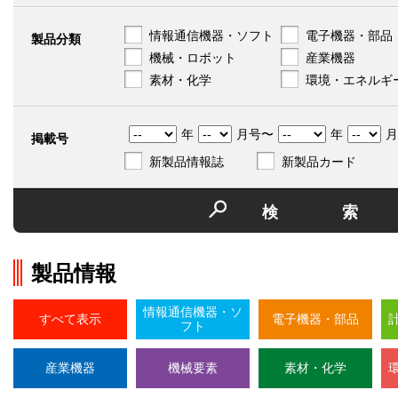
情報通信機器・ソフト
電子機器・部品
製品分類
機械・ロボット
産業機器
素材・化学
環境・エネルギ
年
月号〜
年
月
掲載号
新製品情報誌
新製品カード
検
製品情報
情報通信機器・ソ
すべて表示
電子機器・部品
フト
産業機器
機械要素
素材・化学