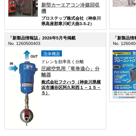
新型カーエアコン冷媒回収
機
プロステップ株式会社（神奈川
県高座郡寒川町大曲3-5-2）
「新製品情報誌」2026年5月号掲載
「新製品情報
No. 1260500403
No. 126040
流体機器
ドレンを効率良く分離
圧縮空気用「竜巻遠心」分
離器
株式会社フクハラ（神奈川県横
浜市瀬谷区阿久和西１－１５－
５）