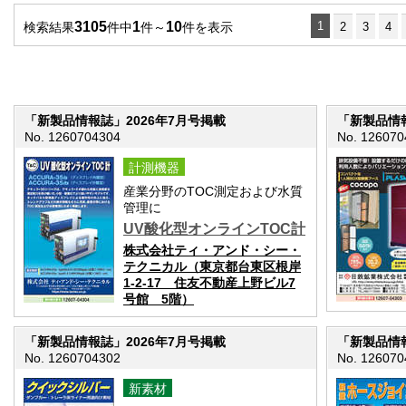
3105
1
10
1
検索結果
件中
件～
件を表示
2
3
4
「新製品情報誌」2026年7月号掲載
「新製品情報
No. 1260704304
No. 126070
計測機器
産業分野のTOC測定および水質
管理に
UV酸化型オンラインTOC計
株式会社ティ・アンド・シー・
テクニカル（東京都台東区根岸
1-2-17 住友不動産上野ビル7
号館 5階）
「新製品情報誌」2026年7月号掲載
「新製品情報
No. 1260704302
No. 126070
新素材