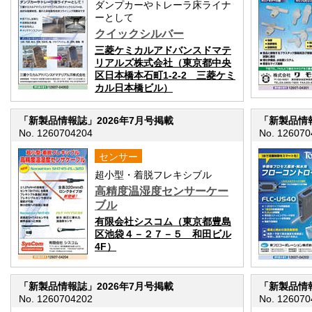
ダンプカーやトレーラ床ライナ
ーとして
クイックシルバー
三菱ケミカルアドバンスドマテ
リアルズ株式会社（東京都中央
区日本橋本石町1-2-2 三菱ケミ
カル日本橋ビル）
「新製品情報誌」2026年7月号掲載
「新製品情報
No. 1260704204
No. 126070
センサー
超小型・着脱フレキシブル
高精度温湿度センサーケー
ブル
有限会社シスコム（東京都豊島
区池袋４－２７－５ 和田ビル
4F）
「新製品情報誌」2026年7月号掲載
「新製品情報
No. 1260704202
No. 126070