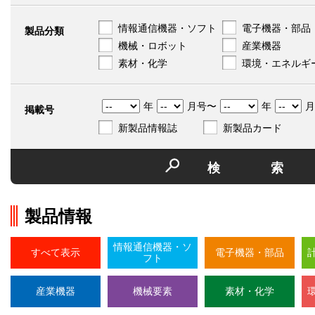
情報通信機器・ソフト
電子機器・部品
製品分類
機械・ロボット
産業機器
素材・化学
環境・エネルギ
年
月号〜
年
月
掲載号
新製品情報誌
新製品カード
検
製品情報
情報通信機器・ソ
すべて表示
電子機器・部品
フト
産業機器
機械要素
素材・化学