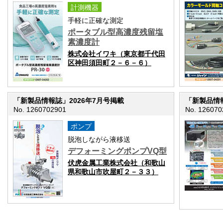
計測機器
手軽に正確な測定
ポータブル型高濃度残留塩
素濃度計
株式会社イワキ（東京都千代田
区神田須田町２－６－６）
「新製品情報誌」2026年7月号掲載
「新製品情報
No. 1260702901
No. 126070
ポンプ
脱泡しながら液移送
デフォーミングポンプVQ型
伏虎金属工業株式会社（和歌山
県和歌山市吹屋町２－３３）