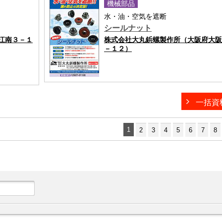
機械部品
水・油・空気を遮断
シールナット
江南３－１
株式会社大丸鋲螺製作所（大阪府大阪
－１２）
一括資
1
2
3
4
5
6
7
8