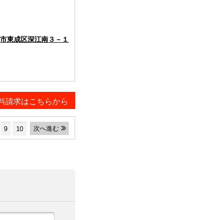
市東成区深江南３－１
料請求はこちらから
次へ進む
9
10