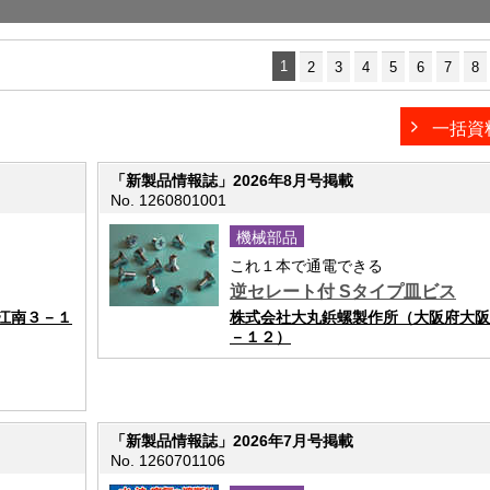
1
2
3
4
5
6
7
8
一括資
「新製品情報誌」2026年8月号掲載
No. 1260801001
機械部品
これ１本で通電できる
逆セレート付 Sタイプ皿ビス
江南３－１
株式会社大丸鋲螺製作所（大阪府大阪
－１２）
「新製品情報誌」2026年7月号掲載
No. 1260701106