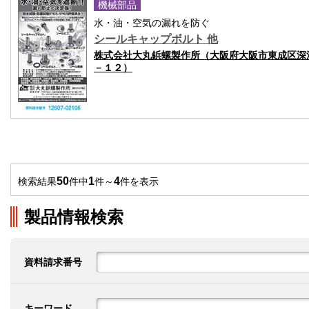
機械部品
水・油・空気の漏れを防ぐ
シールキャップボルト 他
株式会社大丸鋲螺製作所（大阪府大阪市東成区深
－１２）
50
1
4
検索結果
件中
件～
件を表示
製品情報検索
資料請求番号
キーワード