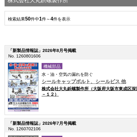
株式会社大丸鋲螺製作所
50
1
4
検索結果
件中
件～
件を表示
「新製品情報誌」2026年8月号掲載
No. 1260801606
機械部品
水・油・空気の漏れを防ぐ
シールキャップボルト、シールビス 他
株式会社大丸鋲螺製作所（大阪府大阪市東成区深
－１２）
「新製品情報誌」2026年7月号掲載
No. 1260702106