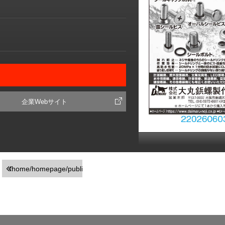
企業Webサイト
/home/homepage/public_html/usr/detail_products.php
on line
251
">前の画面に戻る