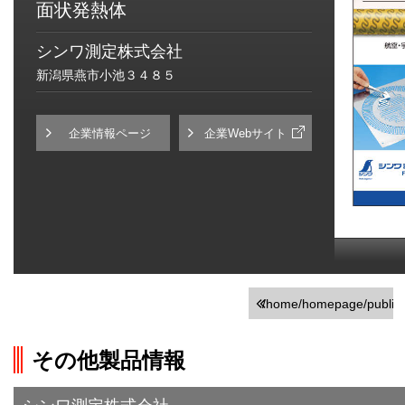
面状発熱体
シンワ測定株式会社
新潟県燕市小池３４８５
企業情報ページ
企業Webサイト
/home/homepage/public_h
on line
251
その他製品情報
">前の画面に戻る