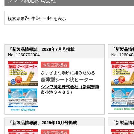
シンワ測定株式会社
7
1
4
検索結果
件中
件～
件を表示
「新製品情報誌」2026年7月号掲載
「新製品情報
No. 1260702004
No. 126040
冷暖空調機器
さまざまな場所に組み込める
超薄型シート状ヒーター
シンワ測定株式会社（新潟県燕
市小池３４８５）
「新製品情報誌」2025年10月号掲載
「新製品情報
冷暖空調機器