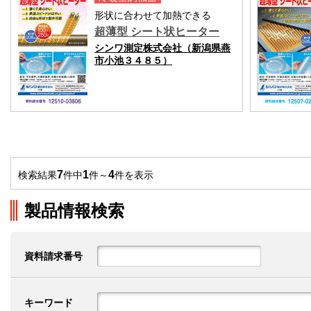
形状に合わせて加熱できる
超薄型 シート状ヒーター
シンワ測定株式会社（新潟県燕
市小池３４８５）
7
1
4
検索結果
件中
件～
件を表示
製品情報検索
資料請求番号
キーワード