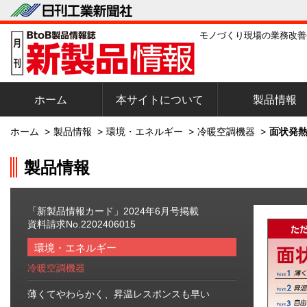
モノづくり現場の業務改善
ホーム
本サイトについて
製品情報
ホーム
>
製品情報
>
環境・エネルギー
>
冷暖空調機器
>
面状発熱
製品情報
「新製品情報カード」2024年6月号掲載
資料請求No.2202406015
環境・エネルギー
冷暖空調機器
薄くてやわらかく、昇温レスポンスも早い