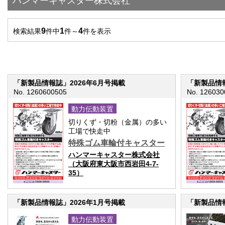
ハンマーキャスター株式会社
9
1
4
検索結果
件中
件～
件を表示
「新製品情報誌」2026年6月号掲載
「新製品情報
No. 1260600505
No. 126030
動力伝動装置
切りくず・切粉（金属）の多い
工場で快走中
特殊ゴム車輪付キャスター
ハンマーキャスター株式会社
（大阪府東大阪市西岩田4-7-
35）
「新製品情報誌」2026年1月号掲載
「新製品情報
動力伝動装置