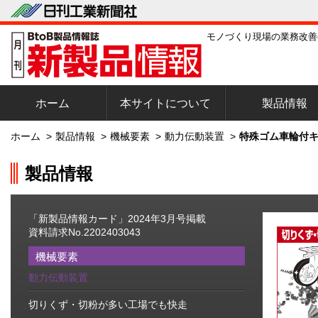
モノづくり現場の業務改善
ホーム
本サイトについて
製品情報
ホーム
>
製品情報
>
機械要素
>
動力伝動装置
>
特殊ゴム車輪付キ
製品情報
「新製品情報カード」2024年3月号掲載
資料請求No.2202403043
機械要素
動力伝動装置
切りくず・切粉が多い工場でも快走