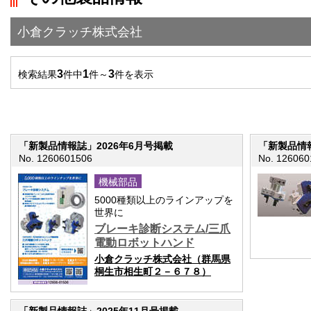
小倉クラッチ株式会社
3
1
3
検索結果
件中
件～
件を表示
「新製品情報誌」2026年6月号掲載
「新製品情報
No. 1260601506
No. 126060
機械部品
5000種類以上のラインアップを
世界に
ブレーキ診断システム/三爪
電動ロボットハンド
小倉クラッチ株式会社（群馬県
桐生市相生町２－６７８）
「新製品情報誌」2025年11月号掲載