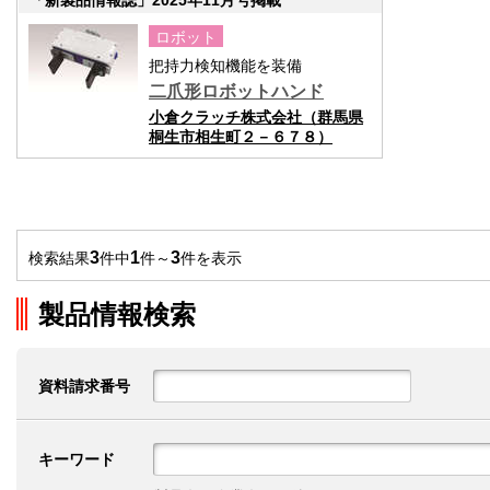
ロボット
把持力検知機能を装備
二爪形ロボットハンド
小倉クラッチ株式会社（群馬県
桐生市相生町２－６７８）
3
1
3
検索結果
件中
件～
件を表示
製品情報検索
資料請求番号
キーワード