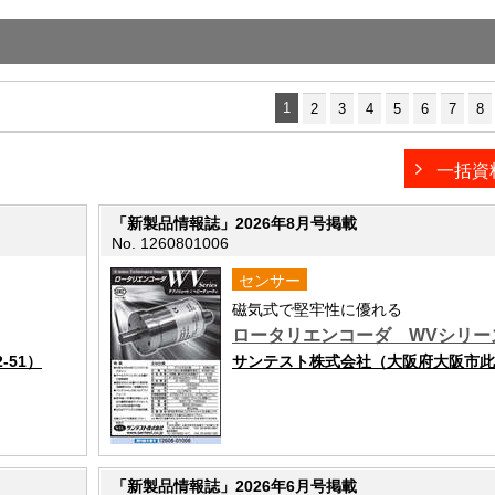
1
2
3
4
5
6
7
8
一括資
「新製品情報誌」2026年8月号掲載
No. 1260801006
センサー
磁気式で堅牢性に優れる
ロータリエンコーダ WVシリー
-51）
サンテスト株式会社（大阪府大阪市此花区
「新製品情報誌」2026年6月号掲載