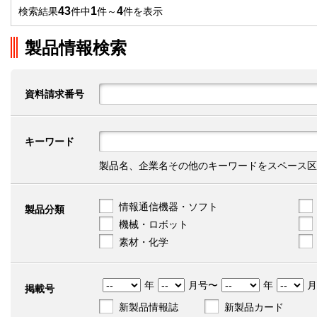
43
1
4
検索結果
件中
件～
件を表示
製品情報検索
資料請求番号
キーワード
製品名、企業名その他のキーワードをスペース区
情報通信機器・ソフト
製品分類
機械・ロボット
素材・化学
年
月号〜
年
月
掲載号
新製品情報誌
新製品カード