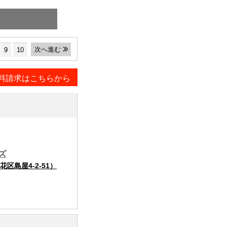
次へ進む
9
10
料請求はこちらから
ズ
島屋4-2-51）