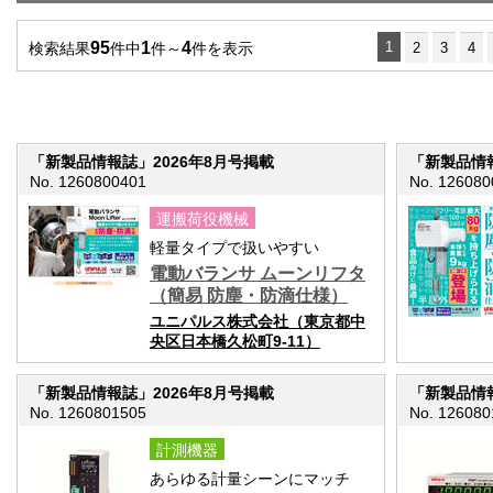
95
1
4
1
検索結果
件中
件～
件を表示
2
3
4
「新製品情報誌」2026年8月号掲載
「新製品情報
No. 1260800401
No. 126080
運搬荷役機械
軽量タイプで扱いやすい
電動バランサ ムーンリフタ
（簡易 防塵・防滴仕様）
ユニパルス株式会社（東京都中
央区日本橋久松町9-11）
「新製品情報誌」2026年8月号掲載
「新製品情報
No. 1260801505
No. 126080
計測機器
あらゆる計量シーンにマッチ