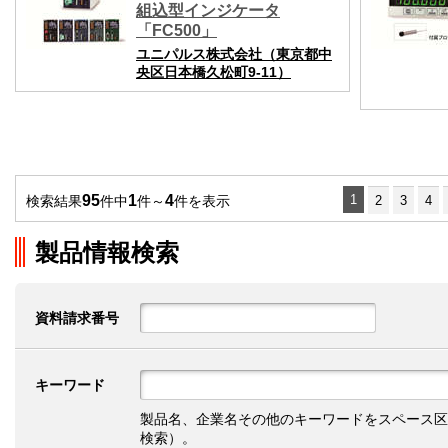
組込型インジケータ
「FC500」
ユニパルス株式会社（東京都中
央区日本橋久松町9-11）
95
1
4
1
検索結果
件中
件～
件を表示
2
3
4
製品情報検索
資料請求番号
キーワード
製品名、企業名その他のキーワードをスペース区
検索）。