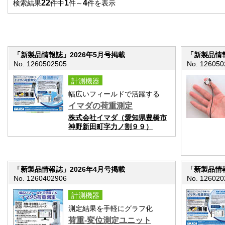
22
1
4
検索結果
件中
件～
件を表示
「新製品情報誌」2026年5月号掲載
「新製品情報
No. 1260502505
No. 126050
計測機器
幅広いフィールドで活躍する
イマダの荷重測定
株式会社イマダ（愛知県豊橋市
神野新田町字力ノ割９９）
「新製品情報誌」2026年4月号掲載
「新製品情報
No. 1260402906
No. 126020
計測機器
測定結果を手軽にグラフ化
荷重-変位測定ユニット