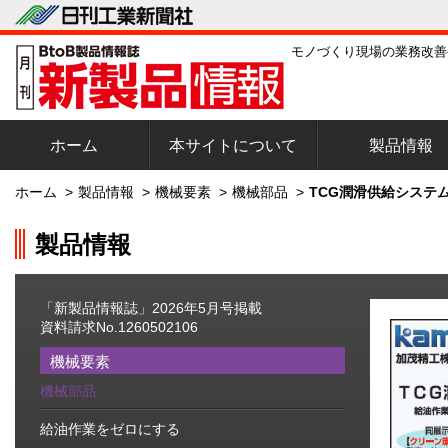
モノづくり現場の業務改善
ホーム
本サイトについて
製品情報
ホーム
>
製品情報
>
機械要素
>
機械部品
>
TCG潤滑供給システム
製品情報
「新製品情報誌」2026年5月号掲載
資料請求No.1260502106
機械要素
機械部品
給油作業をゼロにする