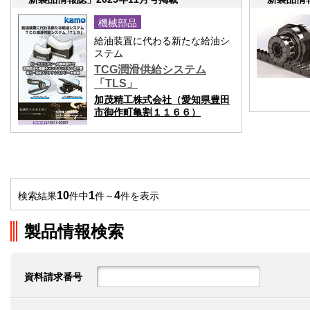
機械部品
給油装置に代わる新たな給油シ
ステム
TCG潤滑供給システム
「TLS」
加茂精工株式会社（愛知県豊田
市御作町亀割１１６６）
10
1
4
検索結果
件中
件～
件を表示
製品情報検索
資料請求番号