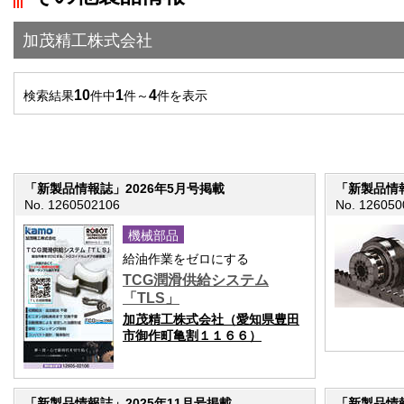
加茂精工株式会社
10
1
4
検索結果
件中
件～
件を表示
「新製品情報誌」2026年5月号掲載
「新製品情報
No. 1260502106
No. 126050
機械部品
給油作業をゼロにする
TCG潤滑供給システム
「TLS」
加茂精工株式会社（愛知県豊田
市御作町亀割１１６６）
「新製品情報誌」2025年11月号掲載
「新製品情報