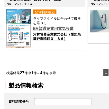
No. 1260501604
No. 126050
配電制御機器
ライフスタイルに合わせて機器
を選べる
EV普通充電用電気設備
河村電器産業株式会社（愛知県
瀬戸市暁町３－８６）
27
1
4
1
検索結果
件中
件～
件を表示
製品情報検索
資料請求番号