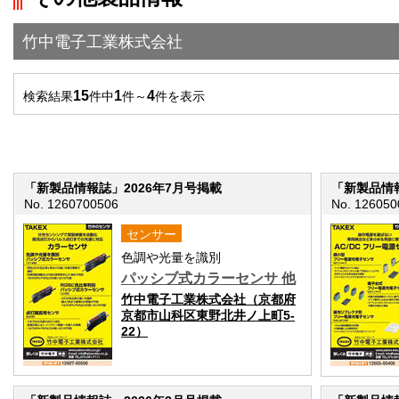
竹中電子工業株式会社
15
1
4
検索結果
件中
件～
件を表示
「新製品情報誌」2026年7月号掲載
「新製品情報
No. 1260700506
No. 126050
センサー
色調や光量を識別
パッシブ式カラーセンサ 他
竹中電子工業株式会社（京都府
京都市山科区東野北井ノ上町5-
22）