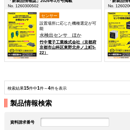
「新製品情報誌」2026年3月号掲載
「新製品情報
No. 1260300502
No. 126020
センサー
設置場所に応じた機種選定が可
能
水検出センサ ほか
竹中電子工業株式会社（京都府
京都市山科区東野北井ノ上町5-
22）
15
1
4
検索結果
件中
件～
件を表示
製品情報検索
資料請求番号