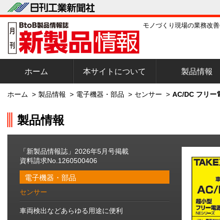
モノづくり現場の業務改善
ホーム
本サイトについて
製品情報
ホーム
>
製品情報
>
電子機器・部品
>
センサー
>
AC/DC フリ
製品情報
「新製品情報誌」2026年5月号掲載
資料請求No.1260500406
電子機器・部品
センサー
車両検出などあらゆる用途に便利