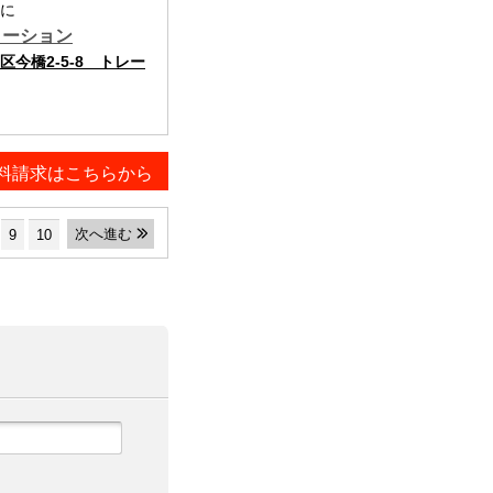
に
メーション
今橋2-5-8 トレー
料請求はこちらから
次へ進む
9
10