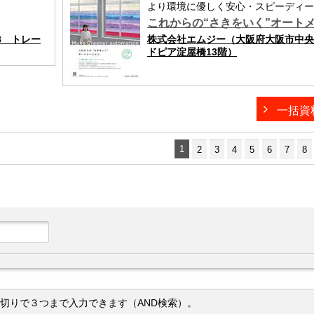
より環境に優しく安心・スピーディー
これからの“さきをいく”オート
8 トレー
株式会社エムジー（大阪府大阪市中央区
ドピア淀屋橋13階）
一括資
1
2
3
4
5
6
7
8
切りで３つまで入力できます（AND検索）。