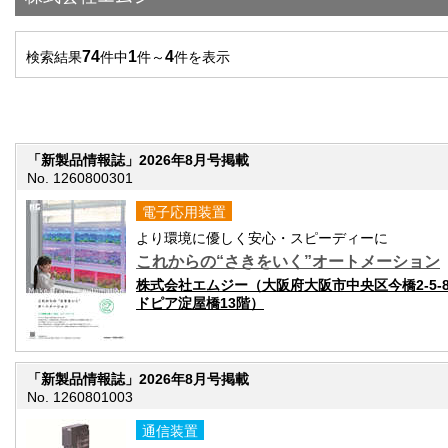
74
1
4
検索結果
件中
件～
件を表示
「新製品情報誌」2026年8月号掲載
No. 1260800301
電子応用装置
より環境に優しく安心・スピーディーに
これからの“さきをいく”オートメーション
株式会社エムジー（大阪府大阪市中央区今橋2-5-
ドピア淀屋橋13階）
「新製品情報誌」2026年8月号掲載
No. 1260801003
通信装置