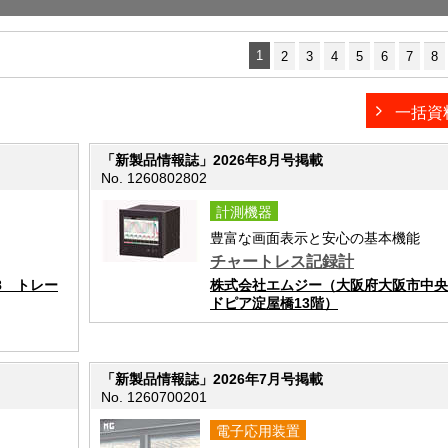
1
2
3
4
5
6
7
8
一括資
「新製品情報誌」2026年8月号掲載
No. 1260802802
計測機器
豊富な画面表示と安心の基本機能
チャートレス記録計
8 トレー
株式会社エムジー（大阪府大阪市中央区
ドピア淀屋橋13階）
「新製品情報誌」2026年7月号掲載
No. 1260700201
電子応用装置