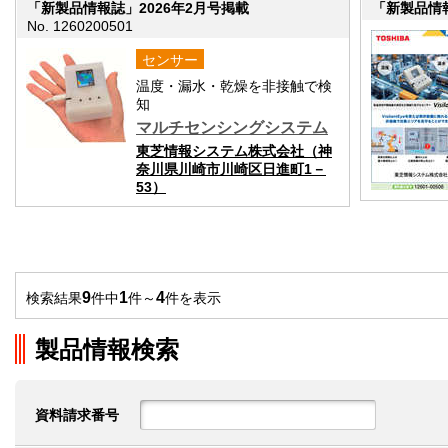
「新製品情報誌」2026年2月号掲載
「新製品情報
No. 1260200501
センサー
温度・漏水・乾燥を非接触で検
知
マルチセンシングシステム
東芝情報システム株式会社（神
奈川県川崎市川崎区日進町1－
53）
9
1
4
検索結果
件中
件～
件を表示
製品情報検索
資料請求番号