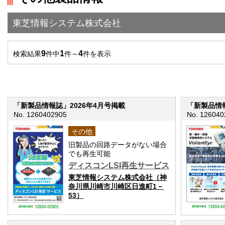
東芝情報システム株式会社
9
1
4
検索結果
件中
件～
件を表示
「新製品情報誌」2026年4月号掲載
「新製品情報
No. 1260402905
No. 126040
その他
旧製品の回路データがない場合
でも再生可能
ディスコンLSI再生サービス
東芝情報システム株式会社（神
奈川県川崎市川崎区日進町1－
53）