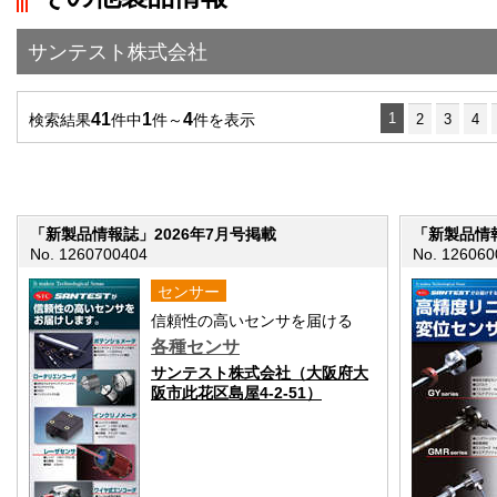
">前の画面に戻る
サンテスト株式会社
41
1
4
1
検索結果
件中
件～
件を表示
2
3
4
「新製品情報誌」2026年7月号掲載
「新製品情報
No. 1260700404
No. 126060
センサー
信頼性の高いセンサを届ける
各種センサ
サンテスト株式会社（大阪府大
阪市此花区島屋4-2-51）