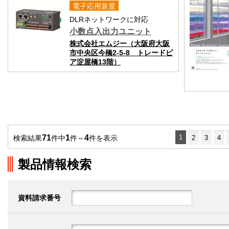
電子応用装置
DLRネットワークに対応
小数点入出力ユニット
株式会社エムジー（大阪府大阪
市中央区今橋2-5-8 トレードピ
ア淀屋橋13階）
71
1
4
1
検索結果
件中
件～
件を表示
2
3
4
製品情報検索
資料請求番号