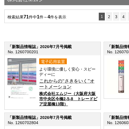
71
1
4
1
検索結果
件中
件～
件を表示
2
3
4
「新製品情報誌」2026年7月号掲載
「新製品情報
No. 1260700201
No. 126070
電子応用装置
より環境に優しく安心・スピー
ディーに
これからの“さきをいく”オ
ートメーション
株式会社エムジー（大阪府大阪
市中央区今橋2-5-8 トレードピ
ア淀屋橋13階）
「新製品情報誌」2026年7月号掲載
「新製品情報
No. 1260702804
No. 126060