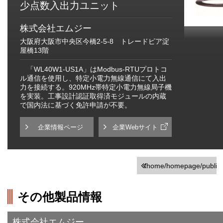
少点数入出力ユニット
株式会社エムジー
大阪府大阪市中央区今橋2-5-8 トレードピア淀
屋橋13階
「WL40W1-US1A」はModbus-RTUプロトコ
ル通信を使用し、特定小電力無線通信にて入出
力を接続する。920MHz帯特定小電力無線局子機
を実装。工事設計認証取得済モジュールの内蔵
で国内法に基づく免許申請が不要。
企業情報ページ
企業Webサイト
/home/homepage/public_h
on line
251
その他製品情報
">前の画面に戻る
株式会社エムジー