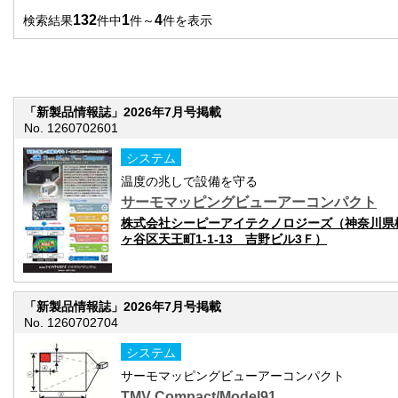
132
1
4
検索結果
件中
件～
件を表示
「新製品情報誌」2026年7月号掲載
No. 1260702601
システム
温度の兆しで設備を守る
サーモマッピングビューアーコンパクト
株式会社シーピーアイテクノロジーズ（神奈川県
ヶ谷区天王町1-1-13 吉野ビル3Ｆ）
「新製品情報誌」2026年7月号掲載
No. 1260702704
システム
サーモマッピングビューアーコンパクト
TMV Compact/Model91