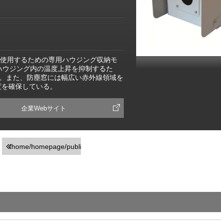
い環境で使用するための専用ハウジング収納モ
）。ハウジング内の温度上昇を抑制するた
。また、防塵窓には幅広い赤外線領域を
度を確保している。
企業Webサイト
/home/homepage/public_html/usr/detail_products.php
on line
251
">前の画面に戻る