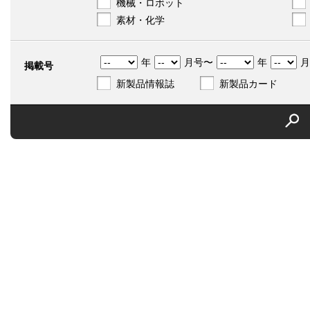
機械・ロボット
素材・化学
年
月号〜
年
月
掲載号
新製品情報誌
新製品カード