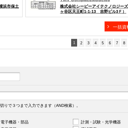
横浜市保土
株式会社シーピーアイテクノロジーズ
ヶ谷区天王町1-1-13 吉野ビル3Ｆ）
一括資
1
2
3
4
5
6
7
8
切りで３つまで入力できます（AND検索）。
電子機器・部品
計測・試験・光学機器