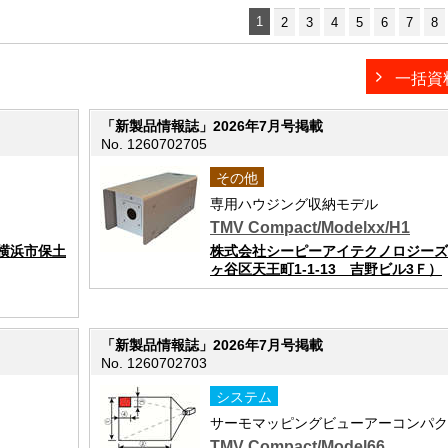
1
2
3
4
5
6
7
8
一括資
「新製品情報誌」2026年7月号掲載
No. 1260702705
その他
専用ハウジング収納モデル
TMV Compact/Modelxx/H1
横浜市保土
株式会社シーピーアイテクノロジーズ
ヶ谷区天王町1-1-13 吉野ビル3Ｆ）
「新製品情報誌」2026年7月号掲載
No. 1260702703
システム
サーモマッピングビューアーコンパク
TMV Compact/Model66