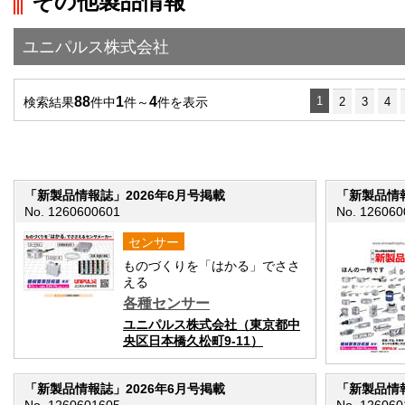
その他製品情報
">前の画面に戻る
ユニパルス株式会社
88
1
4
1
検索結果
件中
件～
件を表示
2
3
4
「新製品情報誌」2026年6月号掲載
「新製品情報
No. 1260600601
No. 126060
センサー
ものづくりを「はかる」でささ
える
各種センサー
ユニパルス株式会社（東京都中
央区日本橋久松町9-11）
「新製品情報誌」2026年6月号掲載
「新製品情報