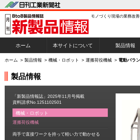
モノづくり現場の業務改善
ホーム
本サイトについて
製品情報
ホーム
>
製品情報
>
機械・ロボット
>
運搬荷役機械
>
電動バラン
製品情報
「新製品情報誌」2025年11月号掲載
資料請求No.1251102501
機械・ロボット
運搬荷役機械
両手で直接ワークを持って軽い力で動かせる