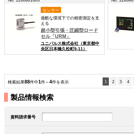
No. 1260601605
No. 126060
センサー
過酷な環境下での精密測定を支
える
超小型引張・圧縮型ロード
セル「URM」
ユニパルス株式会社（東京都中
央区日本橋久松町9-11）
88
1
4
1
検索結果
件中
件～
件を表示
2
3
4
製品情報検索
資料請求番号