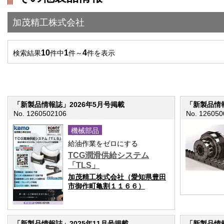
加茂精工株式会社
10
1
4
検索結果
件中
件～
件を表示
「新製品情報誌」2026年5月号掲載
「新製品情報
No. 1260502106
No. 126050
機械部品
給油作業をゼロにする
TCG潤滑供給システム
「TLS」
加茂精工株式会社（愛知県豊田
市御作町亀割１１６６）
「新製品情報誌」2025年11月号掲載
「新製品情報