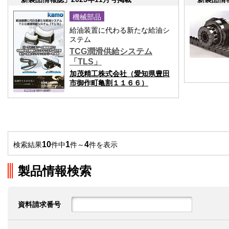
機械部品
給油装置に代わる新たな給油シ
ステム
TCG潤滑供給システム
「TLS」
加茂精工株式会社（愛知県豊田
市御作町亀割１１６６）
10
1
4
検索結果
件中
件～
件を表示
製品情報検索
資料請求番号