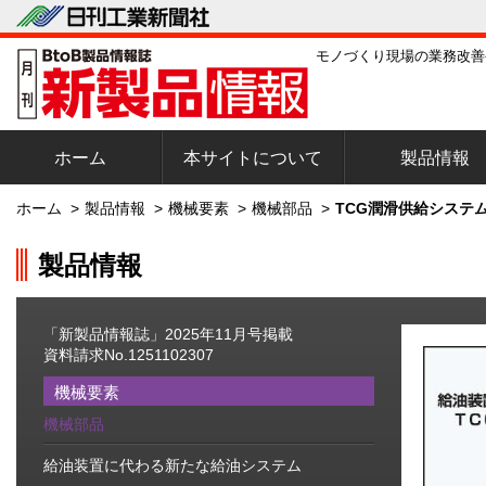
モノづくり現場の業務改善
ホーム
本サイトについて
製品情報
ホーム
>
製品情報
>
機械要素
>
機械部品
>
TCG潤滑供給システム
製品情報
「新製品情報誌」2025年11月号掲載
資料請求No.1251102307
機械要素
機械部品
給油装置に代わる新たな給油システム