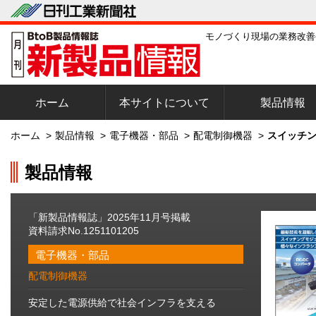
モノづくり現場の業務改善
ホーム
本サイトについて
製品情報
ホーム
>
製品情報
>
電子機器・部品
>
配電制御機器
>
スイッチン
製品情報
「新製品情報誌」2025年11月号掲載
資料請求No.1251101205
電子機器・部品
配電制御機器
安定した電源供給で社会インフラを支える