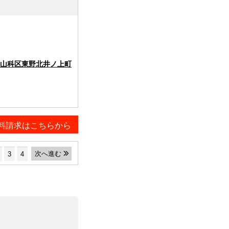
山科区東野北井ノ上町
料請求はこちらから
次へ進む
3
4