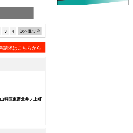
次へ進む
3
4
料請求はこちらから
山科区東野北井ノ上町