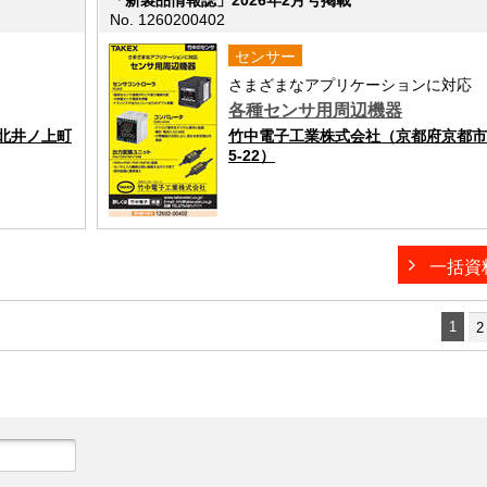
No. 1260200402
センサー
さまざまなアプリケーションに対応
各種センサ用周辺機器
北井ノ上町
竹中電子工業株式会社（京都府京都市
5-22）
一括資
1
2