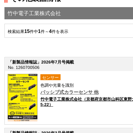
竹中電子工業株式会社
15
1
4
検索結果
件中
件～
件を表示
「新製品情報誌」2026年7月号掲載
No. 1260700506
センサー
色調や光量を識別
パッシブ式カラーセンサ 他
竹中電子工業株式会社（京都府京都市山科区東野
5-22）
「新製品情報誌」2026年3月号掲載