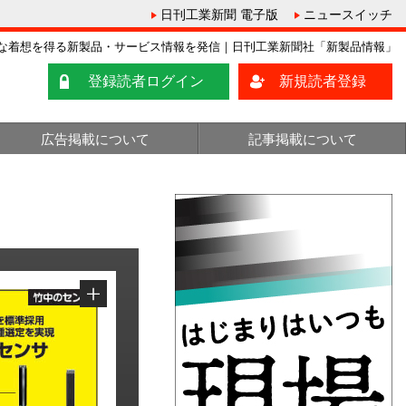
日刊工業新聞 電子版
ニュースイッチ
な着想を得る新製品・サービス情報を発信｜日刊工業新聞社「新製品情報」
登録読者ログイン
新規読者登録
広告掲載について
記事掲載について