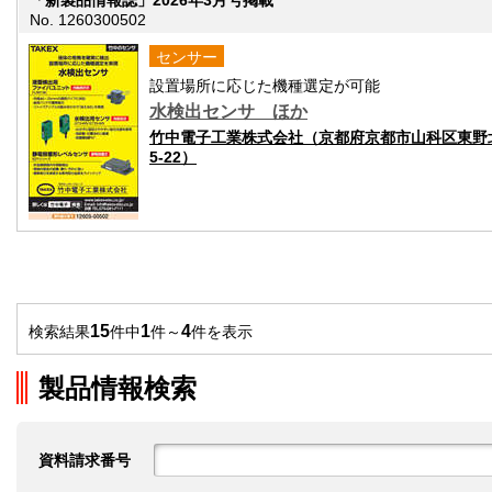
No. 1260300502
センサー
設置場所に応じた機種選定が可能
水検出センサ ほか
竹中電子工業株式会社（京都府京都市山科区東野
5-22）
15
1
4
検索結果
件中
件～
件を表示
製品情報検索
資料請求番号