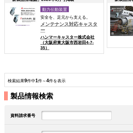
動力伝動装置
安全を、足元から支える。
メンテナンス対応キャスタ
ー
ハンマーキャスター株式会社
（大阪府東大阪市西岩田4-7-
35）
9
1
4
検索結果
件中
件～
件を表示
製品情報検索
資料請求番号