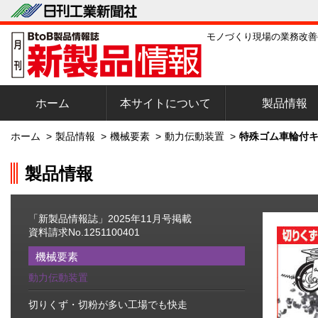
モノづくり現場の業務改善
ホーム
本サイトについて
製品情報
ホーム
>
製品情報
>
機械要素
>
動力伝動装置
>
特殊ゴム車輪付キ
製品情報
「新製品情報誌」2025年11月号掲載
資料請求No.1251100401
機械要素
動力伝動装置
切りくず・切粉が多い工場でも快走