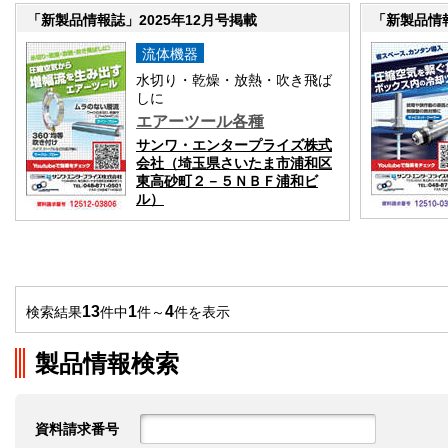
「新製品情報誌」2025年12月号掲載
「新製品情報
流体機器
水切り・乾燥・放熱・吹き飛ば
しに
エアーツール各種
サンワ・エンタープライズ株式
会社（埼玉県さいたま市浦和区
東高砂町２－５ＮＢＦ浦和ビ
ル）
13
1
4
検索結果
件中
件～
件を表示
製品情報検索
資料請求番号