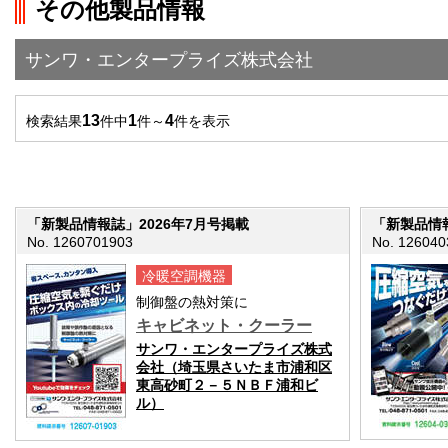
その他製品情報
サンワ・エンタープライズ株式会社
13
1
4
検索結果
件中
件～
件を表示
「新製品情報誌」2026年7月号掲載
「新製品情報
No. 1260701903
No. 126040
冷暖空調機器
制御盤の熱対策に
キャビネット・クーラー
サンワ・エンタープライズ株式
会社（埼玉県さいたま市浦和区
東高砂町２－５ＮＢＦ浦和ビ
ル）