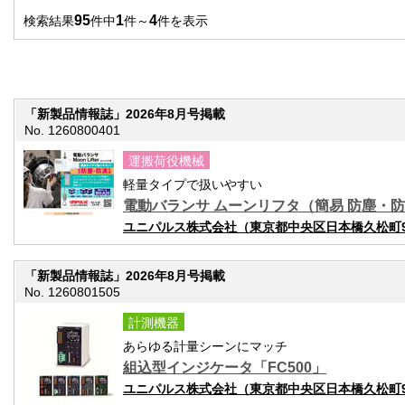
95
1
4
検索結果
件中
件～
件を表示
「新製品情報誌」2026年8月号掲載
No. 1260800401
運搬荷役機械
軽量タイプで扱いやすい
電動バランサ ムーンリフタ（簡易 防塵・
ユニパルス株式会社（東京都中央区日本橋久松町9-
「新製品情報誌」2026年8月号掲載
No. 1260801505
計測機器
あらゆる計量シーンにマッチ
組込型インジケータ「FC500」
ユニパルス株式会社（東京都中央区日本橋久松町9-