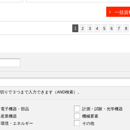
一括資
1
2
3
4
5
6
7
8
切りで３つまで入力できます（AND検索）。
電子機器・部品
計測・試験・光学機器
産業機器
機械要素
環境・エネルギー
その他