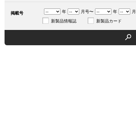
年
月号〜
年
月
掲載号
新製品情報誌
新製品カード