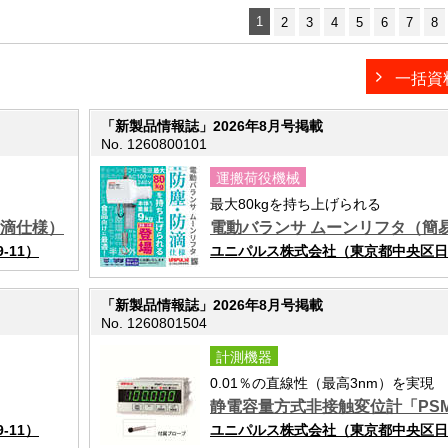
1
2
3
4
5
6
7
8
一括資
「新製品情報誌」2026年8月号掲載
No. 1260800101
運搬荷役機械
最大80kgを持ち上げられる
防滴仕様）
電動バランサ ムーンリフタ（簡
11）
ユニパルス株式会社（東京都中央区日本
「新製品情報誌」2026年8月号掲載
No. 1260801504
計測機器
0.01％の直線性（最高3nm）を実現
静電容量方式非接触変位計「PS
11）
ユニパルス株式会社（東京都中央区日本