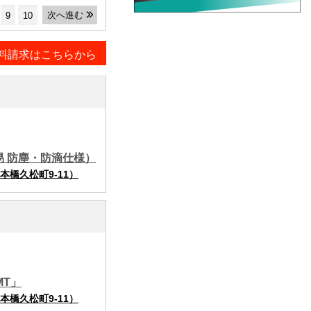
次へ進む
9
10
料請求はこちらから
易 防塵・防滴仕様）
橋久松町9-11）
MT」
橋久松町9-11）