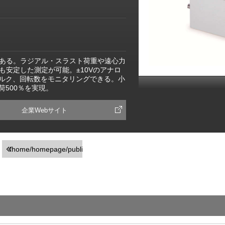
ある。ラジアル・スラスト荷重や遠心力
安定した測定が可能。±10Vのアナロ
トルク、回転数をモニタリングできる。小
負荷500％を実現。
企業Webサイト
/home/homepage/public_html/usr/detail_products.php
on line
251
">前の画面に戻る