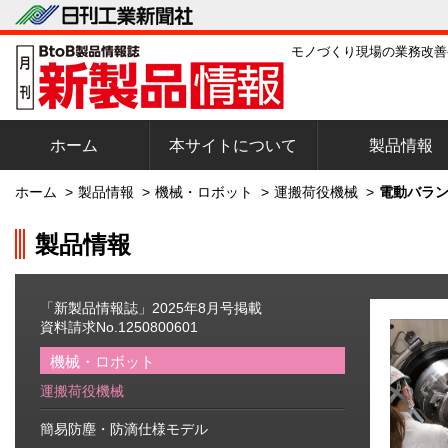
モノづくり現場の業務改善
ホーム
本サイトについて
製品情報
ホーム
>
製品情報
>
機械・ロボット
>
運搬荷役機械
>
電動バランサ
製品情報
「新製品情報誌」2025年8月号掲載
資料請求No.1250800601
機械・ロボット
運搬荷役機械
簡易防塵・防滴仕様モデル