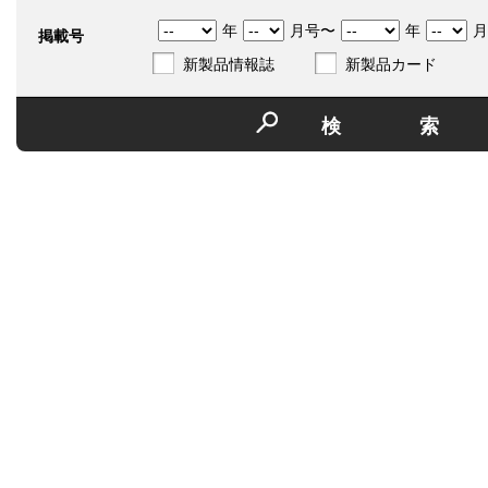
年
月号〜
年
月
掲載号
新製品情報誌
新製品カード
検