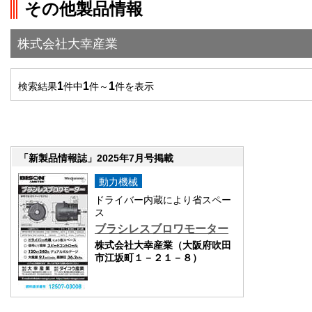
その他製品情報
株式会社大幸産業
1
1
1
検索結果
件中
件～
件を表示
「新製品情報誌」2025年7月号掲載
動力機械
ドライバー内蔵により省スペー
ス
ブラシレスブロワモーター
株式会社大幸産業（大阪府吹田
市江坂町１－２１－８）