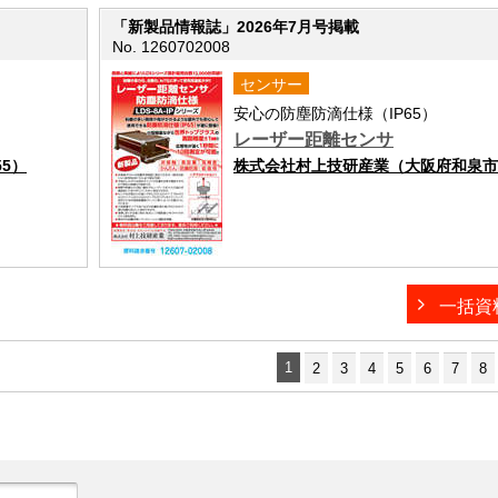
「新製品情報誌」2026年7月号掲載
No. 1260702008
センサー
安心の防塵防滴仕様（IP65）
レーザー距離センサ
5）
株式会社村上技研産業（大阪府和泉市池上
一括資
1
2
3
4
5
6
7
8