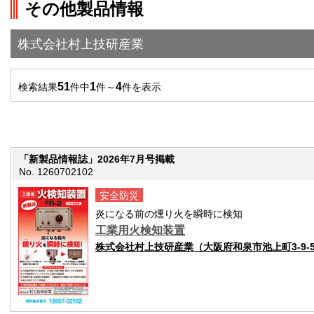
その他製品情報
株式会社村上技研産業
51
1
4
検索結果
件中
件～
件を表示
「新製品情報誌」2026年7月号掲載
No. 1260702102
安全防災
炎になる前の燻り火を瞬時に検知
工業用火検知装置
株式会社村上技研産業（大阪府和泉市池上町3-9-5