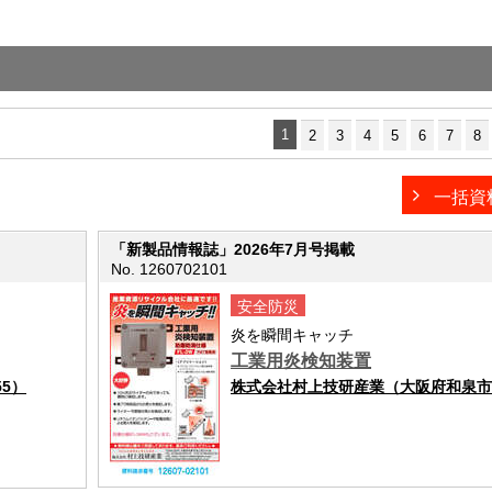
1
2
3
4
5
6
7
8
一括資
「新製品情報誌」2026年7月号掲載
No. 1260702101
安全防災
炎を瞬間キャッチ
工業用炎検知装置
5）
株式会社村上技研産業（大阪府和泉市池上