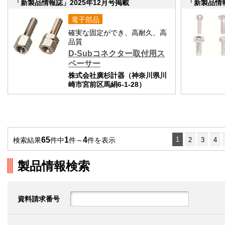
「新製品情報誌」2025年12月号掲載
「新製品情報
電子部品
確実な固定ができ、高耐久、高
品質
D-Subコネクター取付用ス
ペーサー
株式会社廣杉計器（神奈川県川
崎市宮前区馬絹6-1-28）
65
1
4
1
検索結果
件中
件～
件を表示
2
3
4
製品情報検索
資料請求番号