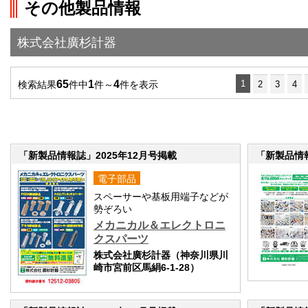
その他製品情報
株式会社廣杉計器
65
1
4
1
検索結果
件中
件～
件を表示
2
3
4
「新製品情報誌」2025年12月号掲載
「新製品情報
電子部品
スペーサーや基板用端子などが
勢ぞろい
メカニカル＆エレクトロニ
クスパーツ
株式会社廣杉計器（神奈川県川
崎市宮前区馬絹6-1-28）