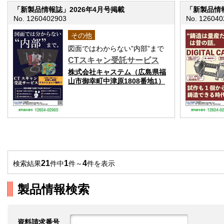
「新製品情報誌」2026年4月号掲載
「新製品情報
No. 1260402903
No. 126040
その他
図面ではわからない”内部”まで
CTスキャン受託サービス
株式会社キャステム（広島県福
山市御幸町中津原1808番地1）
21
1
4
検索結果
件中
件～
件を表示
製品情報検索
資料請求番号