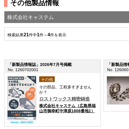
その他製品情報
株式会社キャステム
21
1
4
検索結果
件中
件～
件を表示
「新製品情報誌」2026年7月号掲載
「新製品情報
No. 1260702001
No. 126060
その他
その部品、工程多すぎません
か？
ロストワックス精密鋳造
株式会社キャステム（広島県福
山市御幸町中津原1808番地1）