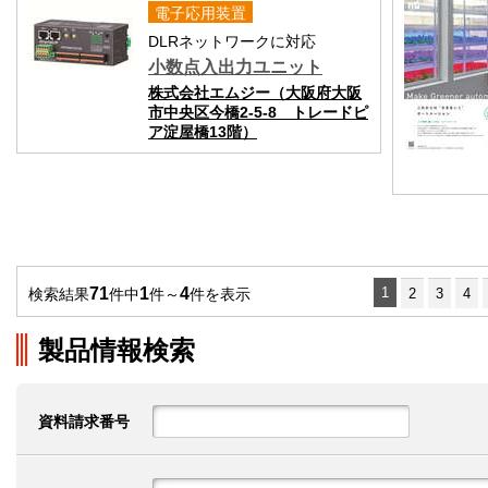
電子応用装置
DLRネットワークに対応
小数点入出力ユニット
株式会社エムジー（大阪府大阪
市中央区今橋2-5-8 トレードピ
ア淀屋橋13階）
71
1
4
1
検索結果
件中
件～
件を表示
2
3
4
製品情報検索
資料請求番号