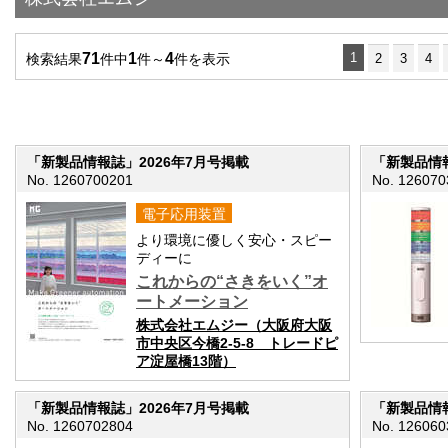
71
1
4
1
検索結果
件中
件～
件を表示
2
3
4
「新製品情報誌」2026年7月号掲載
「新製品情報
No. 1260700201
No. 126070
電子応用装置
より環境に優しく安心・スピー
ディーに
これからの“さきをいく”オ
ートメーション
株式会社エムジー（大阪府大阪
市中央区今橋2-5-8 トレードピ
ア淀屋橋13階）
「新製品情報誌」2026年7月号掲載
「新製品情報
No. 1260702804
No. 126060