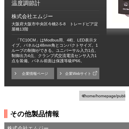
温度調節計
株式会社エムジー
大阪府大阪市中央区今橋2-5-8 トレードピア淀
屋橋13階
「TC10CM」はModbus用、4桁、LED表示タ
イプ。パネルは48mm角とコンパクトサイズ。1
ループの制御ができる。ユニバーサル入力1点、
制御出力4点、クランプ式交流電流センサ入力1
点を装備。パネル前面は保護等級IP66。
企業情報ページ
企業Webサイト
/home/homepage/public_h
on line
251
その他製品情報
">前の画面に戻る
株式会社エムジー