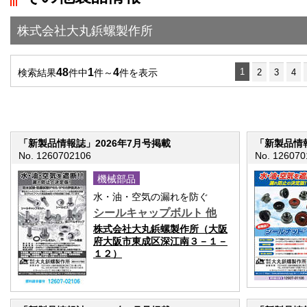
">前の画面に戻る
株式会社大丸鋲螺製作所
48
1
4
1
検索結果
件中
件～
件を表示
2
3
4
「新製品情報誌」2026年7月号掲載
「新製品情報
No. 1260702106
No. 126070
機械部品
水・油・空気の漏れを防ぐ
シールキャップボルト 他
株式会社大丸鋲螺製作所（大阪
府大阪市東成区深江南３－１－
１２）