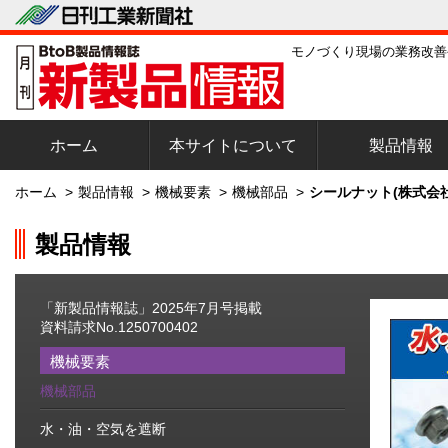
モノづくり現場の業務改善
ホーム
本サイトについて
製品情報
ホーム
>
製品情報
>
機械要素
>
機械部品
>
シールナット(株式会
製品情報
「新製品情報誌」2025年7月号掲載
資料請求No.1250700402
機械要素
機械部品
水・油・空気を遮断