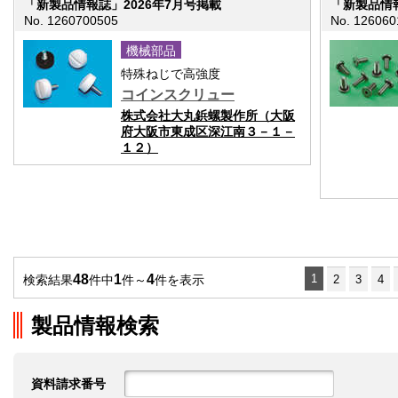
「新製品情報誌」2026年7月号掲載
「新製品情報
No. 1260700505
No. 126060
機械部品
特殊ねじで高強度
コインスクリュー
株式会社大丸鋲螺製作所（大阪
府大阪市東成区深江南３－１－
１２）
48
1
4
1
検索結果
件中
件～
件を表示
2
3
4
製品情報検索
資料請求番号