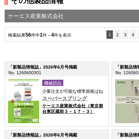
その他製品情報
">前の画面に戻る
ケーエス産業株式会社
56
1
4
1
検索結果
件中
件～
件を表示
2
3
4
「新製品情報誌」2026年6月号掲載
「新製品情報
No. 1260600301
No. 126060
機械部品
少量注文が可能な標準規格ばね
スーパースプリング
ケーエス産業株式会社（東京都
台東区蔵前３－１７－３）
「新製品情報誌」2026年6月号掲載
「新製品情報