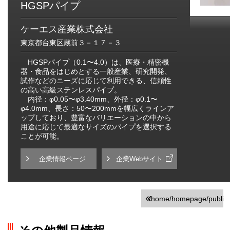
HGSPパイプ
ケーエス産業株式会社
東京都台東区蔵前３－１７－３
HGSPパイプ（0.1〜4.0）は、医療・精密機
器・食品をはじめとする一般産業、研究開発、
試作などのニーズに応じて利用できる、信頼性
の高い高級ステンレスパイプ。
内径：φ0.05〜φ3.40mm、外径：φ0.1〜
φ4.0mm、長さ：50〜200mmを幅広くラインア
ップしており、豊富なバリエーションの中から
用途に応じて最適なサイズのパイプを選択する
ことが可能。
企業情報ページ
企業Webサイト
/home/homepage/public_h
on line
251