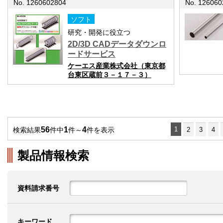
No. 1260602804
No. 126060
ソフト
研究・開発に役立つ
2D/3D CADデータダウンロ
ードサービス
ケーエス産業株式会社（東京都
台東区蔵前３－１７－３）
56
1
4
1
検索結果
件中
件～
件を表示
2
3
4
製品情報検索
資料請求番号
キーワード