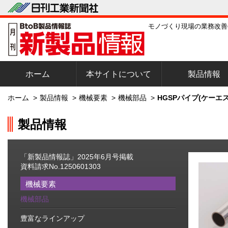
モノづくり現場の業務改善
ホーム
本サイトについて
製品情報
ホーム
>
製品情報
>
機械要素
>
機械部品
>
HGSPパイプ(ケーエ
製品情報
「新製品情報誌」2025年6月号掲載
資料請求No.1250601303
機械要素
機械部品
豊富なラインアップ