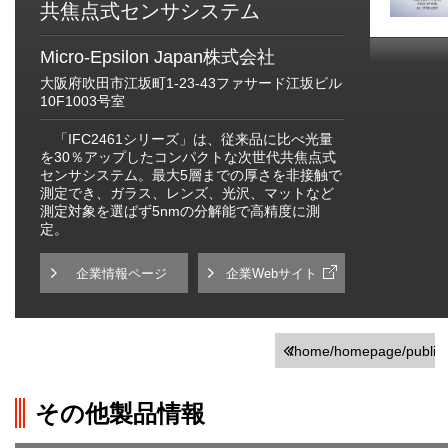
共焦点式センサシステム
Micro-Epsilon Japan株式会社
大阪府吹田市江坂町1-23-43ファサード江坂ビル
10F1003号室
「IFC2461シリーズ」は、従来品に比べ光量
を30％アップしたコンパクトな次世代共焦点式
センサシステム。最大5層までの厚さを非接触で
測定でき、ガラス、レンズ、光沢、マットなど
測定対象を選ばず5nmの分解能で高精度に測
定。
企業情報ページ
企業Webサイト
/home/homepage/public_h
on line
251
その他製品情報
">前の画面に戻る