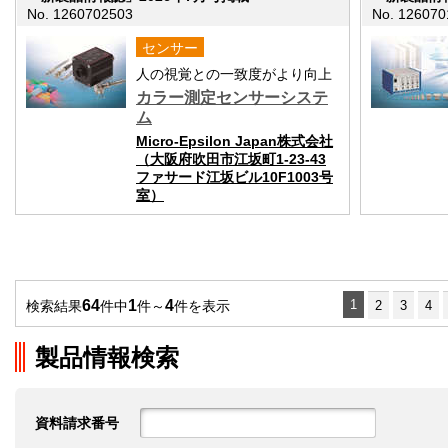
No. 1260702503
No. 126070
センサー
人の視覚との一致度がより向上
カラー測定センサーシステ
ム
Micro-Epsilon Japan株式会社
（大阪府吹田市江坂町1-23-43
ファサード江坂ビル10F1003号
室）
64
1
4
1
検索結果
件中
件～
件を表示
2
3
4
製品情報検索
資料請求番号