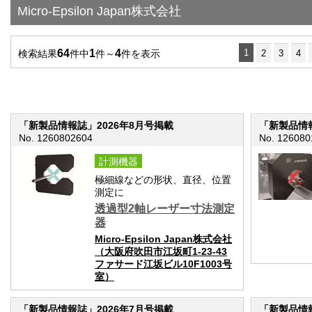
Micro-Epsilon Japan株式会社
64
1
4
1
検索結果
件中
件～
件を表示
2
3
4
「新製品情報誌」2026年8月号掲載
「新製品情報
No. 1260802604
No. 126080
計測機器
極細線などの形状、直径、位置
測定に
透過型2軸レーザー寸法測定
器
Micro-Epsilon Japan株式会社
（大阪府吹田市江坂町1-23-43
ファサード江坂ビル10F1003号
室）
「新製品情報誌」2026年7月号掲載
「新製品情報