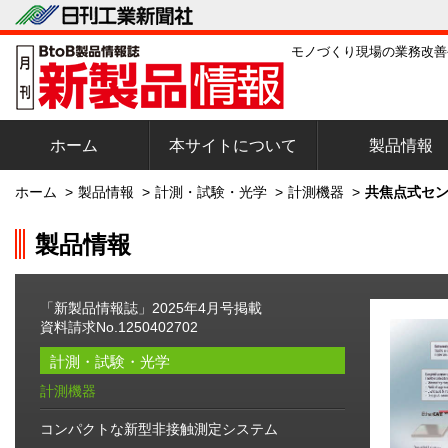
モノづくり現場の業務改善
ホーム
本サイトについて
製品情報
ホーム
>
製品情報
>
計測・試験・光学
>
計測機器
>
共焦点式センサシ
製品情報
「新製品情報誌」2025年4月号掲載
資料請求No.1250402702
計測・試験・光学
計測機器
コンパクトな新型非接触測定システム