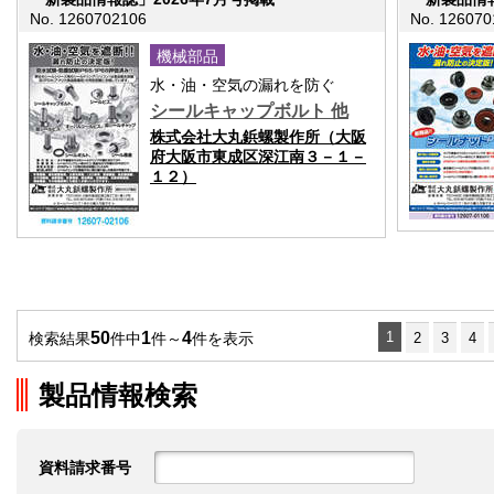
No. 1260702106
No. 126070
機械部品
水・油・空気の漏れを防ぐ
シールキャップボルト 他
株式会社大丸鋲螺製作所（大阪
府大阪市東成区深江南３－１－
１２）
50
1
4
1
検索結果
件中
件～
件を表示
2
3
4
製品情報検索
資料請求番号