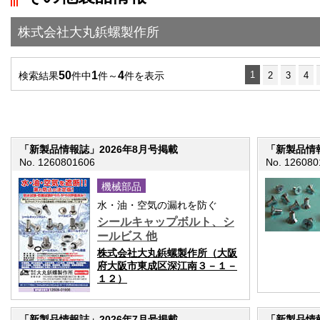
株式会社大丸鋲螺製作所
50
1
4
1
検索結果
件中
件～
件を表示
2
3
4
「新製品情報誌」2026年8月号掲載
「新製品情報
No. 1260801606
No. 126080
機械部品
水・油・空気の漏れを防ぐ
シールキャップボルト、シ
ールビス 他
株式会社大丸鋲螺製作所（大阪
府大阪市東成区深江南３－１－
１２）
「新製品情報誌」2026年7月号掲載
「新製品情報