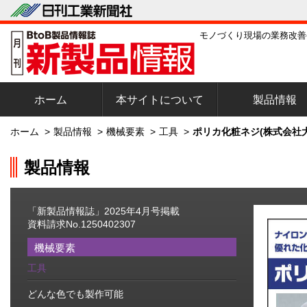
モノづくり現場の業務改善
ホーム
本サイトについて
製品情報
ホーム
>
製品情報
>
機械要素
>
工具
>
ポリカ化粧ネジ(株式会社
製品情報
「新製品情報誌」2025年4月号掲載
資料請求No.1250402307
機械要素
工具
どんな色でも製作可能